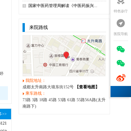

国家中医药管理局解读《中医药振兴...
6
特色诊疗

来院路线
医院导航


费婷

我院地址：
成都太升南路大墙东街152号
【查看地图】
乘车路线：
73路 3路 18路 45路 53路 61路 55路56A路(太升
南路下)
多>>
3121