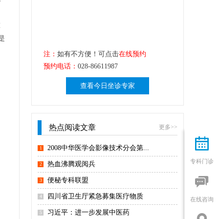
重
是
注：
如有不方便！可点击
在线预约
预约电话：
028-86611987
查看今日坐诊专家
热点阅读文章
更多>>

2008中华医学会影像技术分会第...
1
专科门诊
热血沸腾观阅兵
2

便秘专科联盟
3
四川省卫生厅紧急募集医疗物质
4
在线咨询
习近平：进一步发展中医药
5