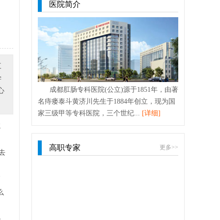
医院简介
三
学
成都肛肠专科医院(公立)源于1851年，由著
心
名痔瘘泰斗黄济川先生于1884年创立，现为国
家三级甲等专科医院，三个世纪...
[详细]
院
高职专家
更多>>
去
高
么
果