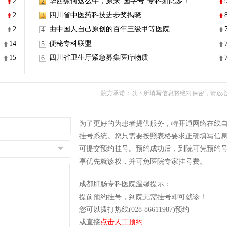
2
华西缘何这么牛，原来“国字号”专科如此多！
2
2
四川省中医药科技进步奖揭晓
3
2
由中国人自己原创的百年三级甲等医院
4
14
便秘专科联盟
5
15
四川省卫生厅紧急募集医疗物质
6
院方承诺：以下所填写信息将绝对保密，请放
为了更好的为患者提供服务，特开通网络在线
挂号系统。您只需要按照表格要求正确填写信
可提交预约挂号。预约成功后，到院可凭预约
享优先就诊权，并可免医院专家挂号费。
成都肛肠专科医院温馨提示：
提前预约挂号，到院无需挂号即可就诊！
您可以拨打热线(028-86611987)预约
或直接
点击人工预约