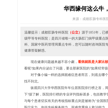
华西缘何这么牛，
来源：成都肛肠专科医
温馨提示：成都肛肠专科医院
（公立）
源于1851年，
级甲等专科医院；是四川省唯一的大肠肛门病甲级重点
科、国家中医药管理局重点专科，您可以随时咨询医院专家或者
健康答疑解惑。
现在健康问题越来越不容小觑，
看病就医是大家比
看呢?如果内分泌出了问题，要去那家医院的?如果经常咳
对于像小编一样的选择困难症患者而言，到底去哪个
找不到北。
纵观四川大学华西医院年年位居医院排行榜之首，
下?据了解，医院排行榜的专业评判指标甚多，包括教学
与每个患者切实有关的考核指标重点则是被称为“全国医
医疗实力，包括专科服务能力、疑难危重病人救治能力