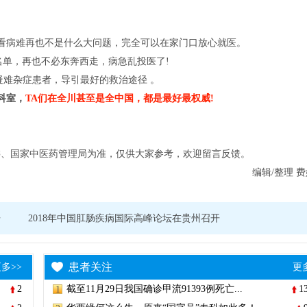
此看病难再也不是什么大问题，完全可以在家门口放心就医。
名单，再也不必东奔西走，病急乱投医了!
疑难杂症患者，导引最好的救治途径 。
科室，
TA们在全川甚至是全中国，都是最好最权威!
委、国家中医药管理局为准，仅供大家参考，欢迎留言反馈。
编辑/整理 
开
2018年中国肛肠疾病国际高峰论坛在贵州召开
患者关注
多>>
更
2
截至11月29日我国确诊甲流91393例死亡...
1
1