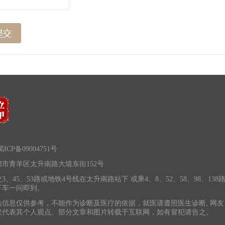
ICP备09004751号
市青羊区太升南路大墙东街152号
3、45、53路或地铁4号线在太升南路站下 或乘4、8、52、58、98、138
下车一问即到。
站信息仅供参考，不能作为诊断及医疗的依据，就医请遵照医生诊断, 网友
仅代表其个人观点。部分文章和图片转载于互联网，如有冒犯请告之。