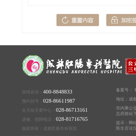
备案号：
蜀
400-8848833
病情咨询：
地址：成都
028-86611987
预约挂号：
市内乘公交
028-86713161
全天候关爱中心：
总府路站
028-81716765
进修、招聘电话：
提示：网
医生言论
版权所有：成都肛肠专科医院