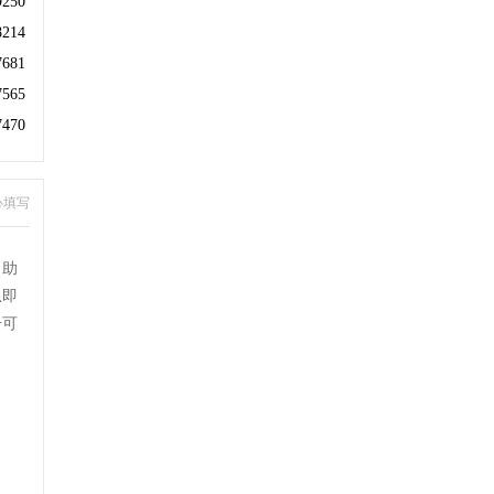
9250
8214
7681
7565
7470
心填写
自助
息即
号可