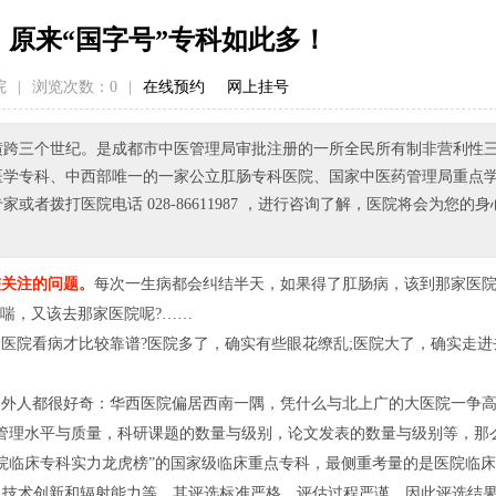
原来“国字号”专科如此多！
院
|
浏览次数：
0
|
在线预约
网上挂号
已横跨三个世纪。是成都市中医管理局审批注册的一所全民所有制非营利性
医学专科、中西部唯一的一家公立肛肠专科医院、国家中医药管理局重点
拨打医院电话 028-86611987 ，进行咨询了解，医院将会为您的身
较关注的问题。
每次一生病都会纠结半天，如果得了肛肠病，该到那家医
喘，又该去那家医院呢?……
医院看病才比较靠谱?医院多了，确实有些眼花缭乱;医院大了，确实走进
局外人都很好奇：华西医院偏居西南一隅，凭什么与北上广的大医院一争
管理水平与质量，科研课题的数量与级别，论文发表的数量与级别等，那
院临床专科实力龙虎榜”的国家级临床重点专科，最侧重考量的是医院临床
，技术创新和辐射能力等，其评选标准严格，评估过程严谨，因此评选结