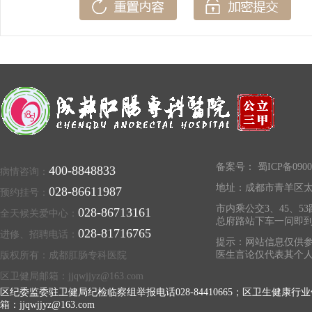
备案号：
蜀ICP备0900
400-8848833
病情咨询：
地址：成都市青羊区太
028-86611987
预约挂号：
市内乘公交3、45、53
028-86713161
全天候关爱中心：
总府路站下车一问即
028-81716765
进修、招聘电话：
提示：网站信息仅供参
医生言论仅代表其个
版权所有：成都肛肠专科医院
区卫健局邮箱：jjqwjjyz@163.com
区纪委监委驻卫健局纪检临察组举报电话028-84410665；区卫生健康行业
箱：jjqwjjyz@163.com