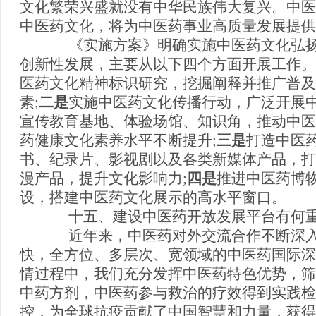
文化繁荣兴盛就没有中华民族伟大复兴。中医
中医药文化，将为中医药事业高质量发展提供
《实施方案》明确实施中医药文化弘扬
创新性发展，主要从以下四个方面开展工作。
医药文化精神标识研究，挖掘阐释并推广普及
素;
二是
实施中医药文化传播行动，广泛开展
宣传教育基地、体验场馆、知识角，推动中医
药健康文化素养水平不断提升;
三是
打造中医
书、纪录片、影视剧以及各类新媒体产品，打
漫产品，提升文化影响力;
四是
推进中医药博
设，搭建中医药文化展示的高水平窗口。
十五、建设中医药开放发展平台有何重
近年来，中医药对外交流合作不断深入
快，全方位、多层次、宽领域的中医药国际深
情过程中，我们充分发挥中医药特色优势，筛
中药方剂，中医药参与救治的疗效得到实践检
控，为全球抗疫贡献了中国智慧和力量，获得