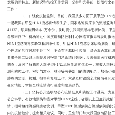
发展的新特点、新情况和防控工作需要，坚持和完善前一阶段行之有
工作：
（一）强化疫情监测。目前，我国从多方面开展甲型H1N1
一是我国在甲型H1N1流感疫情发生后，国家迅速将原来的流感监测网
411家，每周检测标本1万余份，及时提供我国流感样患者比例、甲
各级医疗卫生机构通过中国疾病预防控制中心网络直报系统及时报送
H1N1流感病毒实验室检测阳性者、甲型H1N1流感临床诊断病例
个连续的治疗过程中死亡的，不论有无基础性疾病，是否混合其他细
要求全国二级以上医院及时报送门急诊统计数据，反映每周医疗机构
调查，及时了解我国人群甲型H1N1流感血清抗体水平，掌握人群
测和防控工作。密切与农业、林业等有关部门的协调配合，加强动物
肺炎的监测、检测、报告和复核工作。六是及时跟踪全球疫情变化发
变化情报，掌握全球疫情流行强度和发展趋势。
（二）坚持公开透明地公布疫情信息和防控工作进展。为更加
公众科学、有效地预防和应对甲型H1N1流感，省级以上卫生行政部
情，指标包括流感样患者比例、甲型H1N1流感病例占流感病例的
内的疫情趋势，提出相关建议。同时，卫生部门加大我国疫情防控工