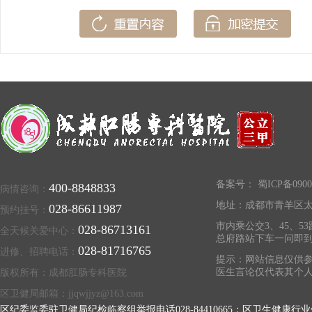
备案号：
蜀ICP备0900
400-8848833
病情咨询：
地址：成都市青羊区太
028-86611987
预约挂号：
市内乘公交3、45、53
028-86713161
全天候关爱中心：
总府路站下车一问即
028-81716765
进修、招聘电话：
提示：网站信息仅供参
医生言论仅代表其个
版权所有：成都肛肠专科医院
区卫健局邮箱：jjqwjjyz@163.com
区纪委监委驻卫健局纪检临察组举报电话028-84410665；区卫生健康行业