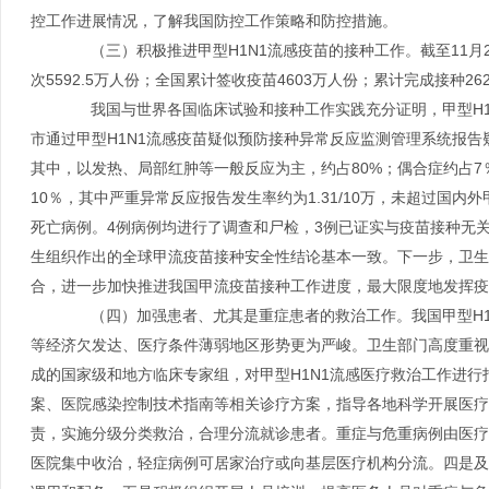
控工作进展情况，了解我国防控工作策略和防控措施。
（三）积极推进甲型H1N1流感疫苗的接种工作。截至11月2
次5592.5万人份；全国累计签收疫苗4603万人份；累计完成接种26
我国与世界各国临床试验和接种工作实践充分证明，甲型H1N
市通过甲型H1N1流感疫苗疑似预防接种异常反应监测管理系统报告疑似
其中，以发热、局部红肿等一般反应为主，约占80%；偶合症约占7
10％，其中严重异常反应报告发生率约为1.31/10万，未超过国内
死亡病例。4例病例均进行了调查和尸检，3例已证实与疫苗接种无
生组织作出的全球甲流疫苗接种安全性结论基本一致。下一步，卫生
合，进一步加快推进我国甲流疫苗接种工作进度，最大限度地发挥疫
（四）加强患者、尤其是重症患者的救治工作。我国甲型H1
等经济欠发达、医疗条件薄弱地区形势更为严峻。卫生部门高度重视
成的国家级和地方临床专家组，对甲型H1N1流感医疗救治工作进
案、医院感染控制技术指南等相关诊疗方案，指导各地科学开展医疗
责，实施分级分类救治，合理分流就诊患者。重症与危重病例由医疗
医院集中收治，轻症病例可居家治疗或向基层医疗机构分流。四是及