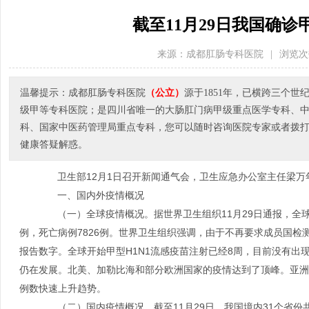
截至11月29日我国确诊甲
来源：成都肛肠专科医院
|
浏览次
温馨提示：成都肛肠专科医院
（公立）
源于1851年，已横跨三个
级甲等专科医院；是四川省唯一的大肠肛门病甲级重点医学专科、
科、国家中医药管理局重点专科，您可以随时咨询医院专家或者拨打医院电
健康答疑解惑。
卫生部12月1日召开新闻通气会，卫生应急办公室主任梁万年
一、国内外疫情概况
（一）全球疫情概况。据世界卫生组织11月29日通报，全球2
例，死亡病例7826例。世界卫生组织强调，由于不再要求成员国
报告数字。全球开始甲型H1N1流感疫苗注射已经8周，目前没有出
仍在发展。北美、加勒比海和部分欧洲国家的疫情达到了顶峰。亚洲
例数快速上升趋势。
（二）国内疫情概况。截至11月29日，我国境内31个省份共报告