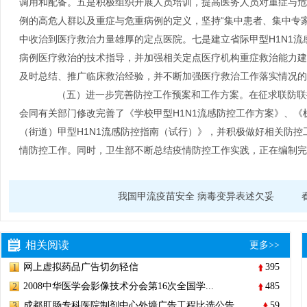
调用和配备。五是积极组织开展人员培训，提高医务人员对重症与危
例的高危人群以及重症与危重病例的定义，坚持“集中患者、集中专家
中收治到医疗救治力量雄厚的定点医院。七是建立省际甲型H1N1
病例医疗救治的技术指导，并加强相关定点医疗机构重症救治能力建
及时总结、推广临床救治经验，并不断加强医疗救治工作落实情况的
（五）进一步完善防控工作预案和工作方案。在征求联防联控
会同有关部门修改完善了《学校甲型H1N1流感防控工作方案》、《
（街道）甲型H1N1流感防控指南（试行）》，并积极做好相关防
情防控工作。同时，卫生部不断总结疫情防控工作实践，正在编制完
我国甲流疫苗安全 病毒变异表述欠妥
相关阅读
更多>>
网上虚拟药品广告切勿轻信
395
1
2008中华医学会影像技术分会第16次全国学...
485
2
成都肛肠专科医院制剂中心外墙广告工程比选公告
59
3