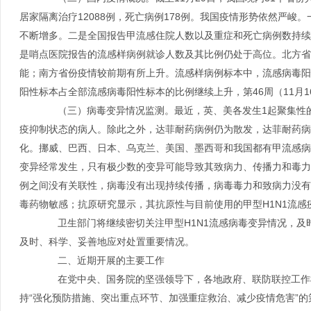
居家隔离治疗12088例，死亡病例178例。我国疫情形势依然严
不断增多。二是全国报告甲流感住院人数以及重症和死亡病例数持续
是哨点医院报告的流感样病例就诊人数及其比例仍处于高位。北方省
能；南方省份疫情较前期有所上升。流感样病例标本中，流感病毒阳性
阳性标本占全部流感病毒阳性标本的比例继续上升，第46周（11月16
（三）病毒变异情况监测。最近，英、美各发生1起聚集性的
疫抑制状态的病人。除此之外，达菲耐药病例仍为散发，达菲耐药病
化。挪威、巴西、日本、乌克兰、美国、墨西哥和我国都有甲流感病
变异经常发生，只有极少数的变异可能导致其致病力、传播力和毒力
例之间没有关联性，病毒没有出现持续传播，病毒毒力和致病力没有
毒药物敏感；抗原研究显示，其抗原性与目前使用的甲型H1N1流感
卫生部门将继续密切关注甲型H1N1流感病毒变异情况，及
及时、科学、妥善地应对处置重要情况。
二、近期开展的主要工作
在党中央、国务院的坚强领导下，各地政府、联防联控工作机
持“强化预防措施、突出重点环节、加强重症救治、减少疫情危害”