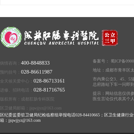
备案号：
蜀ICP备0900
400-8848833
病情咨询：
地址：成都市青羊区太
028-86611987
预约挂号：
市内乘公交3、45、53
028-86713161
全天候关爱中心：
总府路站下车一问即
028-81716765
进修、招聘电话：
提示：网站信息仅供参
医生言论仅代表其个
版权所有：成都肛肠专科医院
区卫健局邮箱：jjqwjjyz@163.com
区纪委监委驻卫健局纪检临察组举报电话028-84410665；区卫生健康行业
箱：jjqwjjyz@163.com