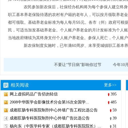
农民参加新农保后，社保经办机构将为每个参保人建立终身记
职工基本养老保险待遇的农村有户籍的老年人，可以按月领取养老金
都可领取。基础养老金标准为每人每月55元。各市（州）政府可根
民，可适当加发基础养老金。个人账户养老金的月计发标准为个人账
当地政府继续为其终身支付个人账户养老金。参保人死亡，个人账户
新农保制度实施时，已年满60周岁、未享受城镇职工基本养
不要让“节日病”影响你过节
今年1
相关阅读
更多>>
网上虚拟药品广告切勿轻信
395
1
2008中华医学会影像技术分会第16次全国学...
485
2
成都肛肠专科医院制剂中心外墙广告工程比选公告
59
3
成都肛肠专科医院制剂中心外墙广告比选公告
39
4
杨向东（中医学科专家（成都肛肠专科医院院长）...
31
5