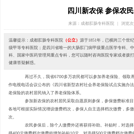
四川新农保 参保农民
来源：成都肛肠专科医院
|
浏览次
温馨提示：成都肛肠专科医院
（公立）
源于1851年，已横跨三个
级甲等专科医院；是四川省唯一的大肠肛门病甲级重点医学专科、
科、国家中医药管理局重点专科，您可以随时咨询医院专家或者拨打医院电
健康答疑解惑。
再过不久，我省6700多万农民都可以参加养老保险、领取
作电视电话会议公布的《四川省新型农村社会养老保险试点实施办法
老保险的农村居民纳入了养老保险体系。
参加新农保的农村居民采取自愿原则参保，参保缴费标准目前设为一
各地可根据实际情况增设缴费档次，参保人自主选择档次缴费，多缴
次。
农民参保后，除个人缴费外还将获得补助。补贴时，对选择3
择400元缴费档次缴费的增加补贴10元，对选择500元缴费档次缴