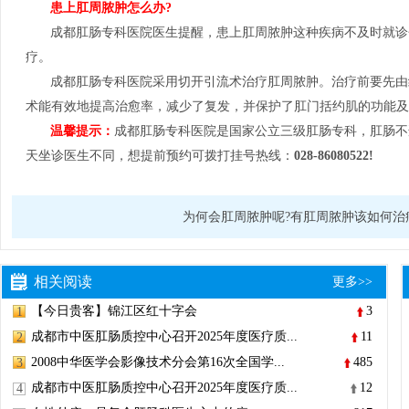
患上肛周脓肿怎么办?
成都肛肠专科医院医生提醒，患上肛周脓肿这种疾病不及时就诊
疗。
成都肛肠专科医院采用切开引流术治疗肛周脓肿。治疗前要先由
术能有效地提高治愈率，减少了复发，并保护了肛门括约肌的功能及
温馨提示：
成都肛肠专科医院是国家公立三级肛肠专科，肛肠不
天坐诊医生不同，想提前预约可拨打挂号热线：
028-86080522!
为何会肛周脓肿呢?有肛周脓肿该如何治
相关阅读
更多>>
【今日贵客】锦江区红十字会
3
1
成都市中医肛肠质控中心召开2025年度医疗质...
11
2
2008中华医学会影像技术分会第16次全国学...
485
3
成都市中医肛肠质控中心召开2025年度医疗质...
12
4