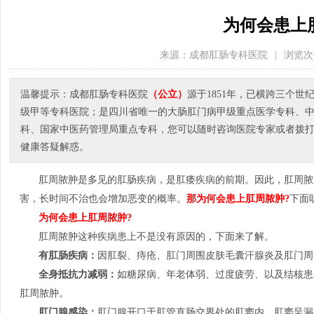
为何会患上
来源：成都肛肠专科医院
|
浏览次
温馨提示：成都肛肠专科医院
（公立）
源于1851年，已横跨三个
级甲等专科医院；是四川省唯一的大肠肛门病甲级重点医学专科、
科、国家中医药管理局重点专科，您可以随时咨询医院专家或者拨打医院电
健康答疑解惑。
肛周脓肿是多见的肛肠疾病，是肛痿疾病的前期。因此，肛周脓
害，长时间不治也会增加恶变的概率。
那为何会患上肛周脓肿?
下面
为何会患上肛周脓肿?
肛周脓肿这种疾病患上不是没有原因的，下面来了解。
有肛肠疾病：
因肛裂、痔疮、肛门周围皮肤毛囊汗腺炎及肛门周
全身抵抗力减弱：
如糖尿病、年老体弱、过度疲劳、以及结核患
肛周脓肿。
肛门腺感染：
肛门腺开口于肛管直肠交界处的肛窦内，肛窦呈漏