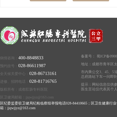
备案号：
蜀ICP备0900
400-8848833
病情咨询：
地址：成都市青羊区太
028-86611987
预约挂号：
市内乘公交3、45、53
028-86713161
全天候关爱中心：
总府路站下车一问即
028-81716765
进修、招聘电话：
提示：网站信息仅供参
医生言论仅代表其个
版权所有：成都肛肠专科医院
区卫健局邮箱：jjqwjjyz@163.com
区纪委监委驻卫健局纪检临察组举报电话028-84410665；区卫生健康行业
箱：jjqwjjyz@163.com