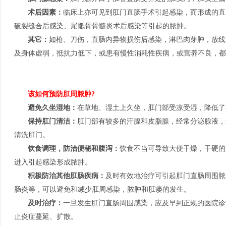
术后因素：
临床上亦可见到肛门直肠手术引起感染，而形成的直
破裂缝合后感染、尾骶骨骨髓炎术后感染等引起的脓肿。
其它：
如枪、刀伤，直肠内异物损伤后感染，淋巴肉芽肿，放线
及身体虚弱，抵抗力低下，或患有慢性消耗性疾病，或营养不良，都
该如何预防肛周脓肿?
避免久坐湿地：
在草地、湿土上久坐，肛门部受凉受湿，降低了
保持肛门清洁：
肛门部有较多的汗腺和皮脂腺，经常分泌腺液，
清洗肛门。
饮食调理，防治便秘和腹泻：
饮食不当可导致大便干燥，干硬的
进入引起感染形成脓肿。
积极防治其他肛肠疾病：
及时有效地治疗可引起肛门直肠周围脓
肠炎等，可以避免和减少肛周感染，脓肿和肛瘘的发生。
及时治疗：
一旦发生肛门直肠周围感染，应及早到正规的医院诊
止炎症蔓延、扩散。