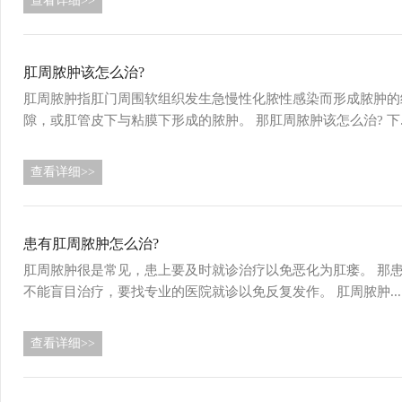
查看详细>>
肛周脓肿该怎么治?
肛周脓肿指肛门周围软组织发生急慢性化脓性感染而形成脓肿的
隙，或肛管皮下与粘膜下形成的脓肿。 那肛周脓肿该怎么治? 下..
查看详细>>
患有肛周脓肿怎么治?
肛周脓肿很是常见，患上要及时就诊治疗以免恶化为肛瘘。 那患
不能盲目治疗，要找专业的医院就诊以免反复发作。 肛周脓肿...
查看详细>>