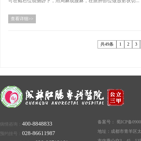
可在截石位或侧卧下，用局麻或腰麻，在脓肿部位做放射状切...
查看详细>>
共49条
1
2
3
备案号：
蜀ICP备0900
400-8848833
病情咨询：
地址：成都市青羊区太
028-86611987
预约挂号：
市内乘公交3、45、53