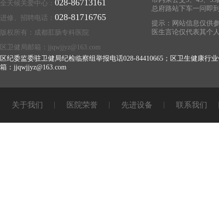
028-86713161
全天候关爱中心：
总府路站下车一问即
028-81716765
进修、招聘电话：
提示：网站信息仅供参
医生言论仅代表其个
版权所有：成都肛肠专科医院
区卫健局邮箱：jjqwjjyz@163.com
区纪委监委驻卫健局纪检临察组举报电话028-84410665；区卫生健康行业
箱：jjqwjjyz@163.com
关于我们
医院荣誉
先进设备
联系我们