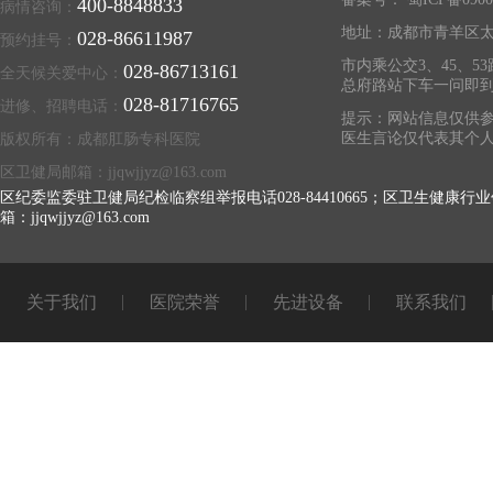
400-8848833
病情咨询：
地址：成都市青羊区太
028-86611987
预约挂号：
市内乘公交3、45、53
028-86713161
全天候关爱中心：
总府路站下车一问即
028-81716765
进修、招聘电话：
提示：网站信息仅供参
医生言论仅代表其个
版权所有：成都肛肠专科医院
区卫健局邮箱：jjqwjjyz@163.com
区纪委监委驻卫健局纪检临察组举报电话028-84410665；区卫生健康行业
箱：jjqwjjyz@163.com
关于我们
医院荣誉
先进设备
联系我们