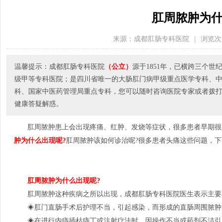
肛周脓肿为什
来源：成都肛肠专科医院
|
浏览次
温馨提示：成都肛肠专科医院
（公立）
源于1851年，已横跨三个
级甲等专科医院；是四川省唯一的大肠肛门病甲级重点医学专科、
科、国家中医药管理局重点专科，您可以随时咨询医院专家或者拨打医院电
健康答疑解惑。
肛周脓肿患上会出现疼痛、红肿、发烧等症状，很多患者早期很
肿为什么出现呢?
肛周脓肿该如何诊治呢?很多患者头痛这些问题，
肛周脓肿为什么出现呢?
肛周脓肿这种疾病之所以出现，成都肛肠专科医院医生表示主要
◈肛门直肠手术后护理不当，引起感染，而形成的直肠周围脓肿
◈在进行内痔插枯痔丁或注射疗法时，因操作不当或药剂不洁引