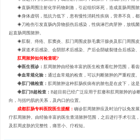
◈直肠周围注射化学药物刺激，引起组织坏死，造成直肠周围脓
◈身体虚弱，抵抗力低下，患有慢性消耗性疾病，营养不良，都
◈刀枪伤引发直肠内异物损伤后感染，性病淋巴肉芽肿，放线菌
起直肠周围脓肿。
◈肛裂、痔疮、肛窦炎、肛门周围皮肤毛囊汗腺炎及肛门周围皮
◈尿道术后感染、会阴部术后感染、产后会阴破裂缝合后感染、
肛周脓肿如何检查呢?
◈医生视诊：
肛周脓肿由经验丰富的医生检查看红肿范围，看齿
◈血常规化验：
通过血常规的检查，可以判断脓肿的严重程度。
◈肛门镜检查：
肛周脓肿这种肛肠疾病有的脓包是在皮下，这是
◈肛门B超检查：
B超目前已经广泛应用于肛瘘和肛周脓肿的诊
向，与括约肌的关系，及内口的位置。
成都肛肠专科医院医生提醒：
确诊肛周脓肿应及时治疗以免发展
疗肛周脓肿。由经验丰富的医生查清脓肿范围，之后进行手术引流，
及肛周皮肤的完整性，痛苦小、疗程短。