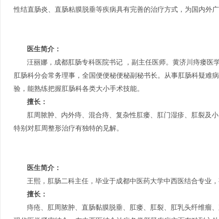
性结直肠炎、直肠粘膜脱垂等疾病具有完善的治疗方式，为国内外广
医生简介：
汪丽娜，成都肛肠专科医院书记 ，副主任医师。黄济川痔瘘医
肛肠科分会常务理事，全国便便秘便秘副秘书长。从事肛肠科疑难病
验，能熟练把握肛肠科各类大小手术技能。
擅长：
肛周脓肿、内外痔、混合痔、复杂性肛瘘、肛门湿疹、肛裂及小
特别对肛周整形治疗有独特的见解。
医生简介：
王熙，肛肠二科主任，毕业于成都中医药大学中西医结合专业，
擅长：
痔疮、肛周脓肿、直肠黏膜脱垂、肛瘘、肛裂、肛乳头纤维瘤、