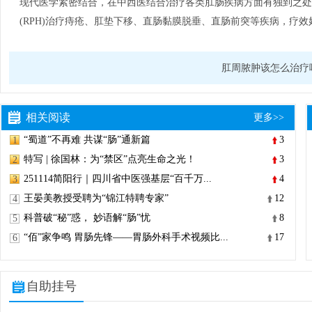
现代医学紧密结合，在中西医结合治疗各类肛肠疾病方面有独到之处。
(RPH)治疗痔疮、肛垫下移、直肠黏膜脱垂、直肠前突等疾病，疗
肛周脓肿该怎么治疗
相关阅读
更多>>
“蜀道”不再难 共谋“肠”通新篇
3
1
特写 | 徐国林：为“禁区”点亮生命之光！
3
2
251114简阳行｜四川省中医强基层“百千万...
4
3
王晏美教授受聘为“锦江特聘专家”
12
4
科普破“秘”惑， 妙语解“肠”忧
8
5
“佰”家争鸣 胃肠先锋——胃肠外科手术视频比...
17
6
自助挂号