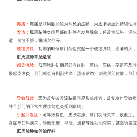
疼痛：
疼痛是肛周脓肿较为常见的症状，为逐渐加重的持续性肿
发热：
肛周脓肿炎症局部红肿伴有发热现象，通常为低热，偶尔出
适，食欲不振，睡眠欠佳等。
硬结肿块：
初期的时候肛门旁边突起一个硬结肿块，逐渐增大，
肛周脓肿常见危害
感染流脓：
肛周脓肿初期局部有红肿、硬结、压痛，要是不及时
果感染发炎，肛门就会有剧烈疼痛，溃破后脓汁刺激局部皮肤，肛门
导致肛瘘：
因为反复破溃流脓很容易形成瘘管，反复发作导致瘘
并且肛门的正常生理功能也会受到影响。
引起并发症：
可导致贫血、皮肤湿疹、肛门功能失常、败血症、
炎症等妇科疾病，导致阳痿、早泄、遗精等性功能障碍，甚至诱发直
肛周脓肿如何治疗好