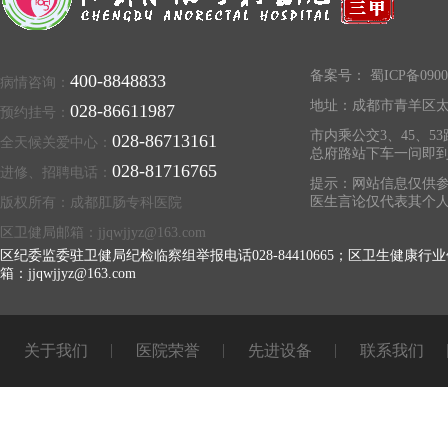
备案号：
蜀ICP备0900
400-8848833
病情咨询：
地址：成都市青羊区太
028-86611987
预约挂号：
市内乘公交3、45、53
028-86713161
全天候关爱中心：
总府路站下车一问即
028-81716765
进修、招聘电话：
提示：网站信息仅供参
医生言论仅代表其个
版权所有：成都肛肠专科医院
区卫健局邮箱：jjqwjjyz@163.com
区纪委监委驻卫健局纪检临察组举报电话028-84410665；区卫生健康行业
箱：jjqwjjyz@163.com
关于我们
医院荣誉
先进设备
联系我们