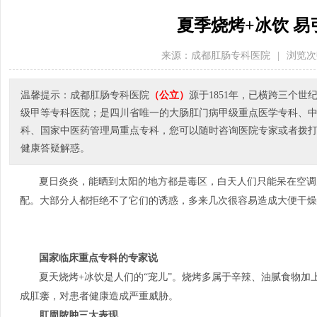
夏季烧烤+冰饮 易
来源：成都肛肠专科医院
|
浏览次
温馨提示：成都肛肠专科医院
（公立）
源于1851年，已横跨三个
级甲等专科医院；是四川省唯一的大肠肛门病甲级重点医学专科、
科、国家中医药管理局重点专科，您可以随时咨询医院专家或者拨打医院电
健康答疑解惑。
夏日炎炎，能晒到太阳的地方都是毒区，白天人们只能呆在空调
配。大部分人都拒绝不了它们的诱惑，多来几次很容易造成大便干燥
国家临床重点专科的专家说
夏天烧烤+冰饮是人们的“宠儿”。烧烤多属于辛辣、油腻食物
成肛瘘，对患者健康造成严重威胁。
肛周脓肿三大表现