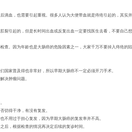
便后滴血，也需要引起重视。很多人认为大便带血就是痔疮引起的，其实
或肛裂引起的，但是长时间出血或反复出血一定要找医生去看，不要自己
镜检查。因为年龄也是大肠癌的危险因素之一，大家千万不要掉入痔疮的
我们国家普及得也非常好，所以早期大肠癌不一定必须开刀手术。
底解决肿瘤问题。
诊。
是否切得干净，有没有复发。
家也不用过于担心复发，因为早期大肠癌的复发率并不高。
年之后，根据检查的情况再决定后续的复诊时间。