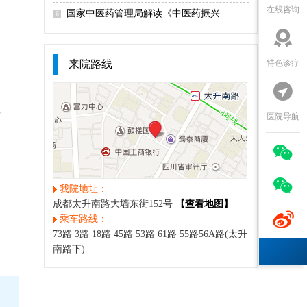
在线咨询
国家中医药管理局解读《中医药振兴...
6

特色诊疗
来院路线

医院导航
可


我院地址：
成都太升南路大墙东街152号
【查看地图】

乘车路线：
常
73路 3路 18路 45路 53路 61路 55路56A路(太升
南路下)