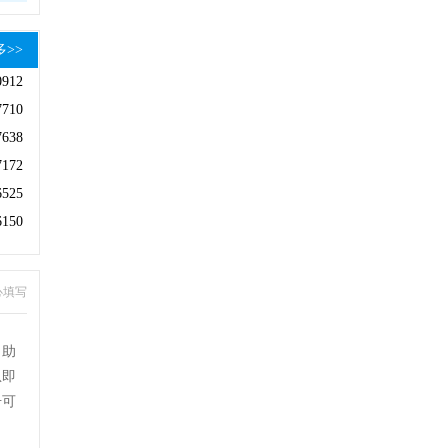
多>>
0912
7710
7638
7172
6525
6150
心填写
自助
息即
号可