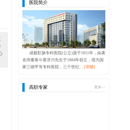
医院简介
三
学
成都肛肠专科医院(公立)源于1851年，由著
心
名痔瘘泰斗黄济川先生于1884年创立，现为国
家三级甲等专科医院，三个世纪...
[详细]
高职专家
更多>>
还