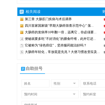
相关阅读
更
第三章 大肠肛门疾病与术后调养
1
四川首家国家级“早期大肠癌筛查示范中心” 落...
2
大肠癌的发病率10年翻一倍，远离它，你必须要...
3
便秘就要多吃“不好消化”的膳食纤维，此外它还...
4
它被称为“绿色癌症”，坚持服药能治好吗？
5
大肠癌年轻化，常放屁是先兆？大便习惯改变应及...
6
自助挂号