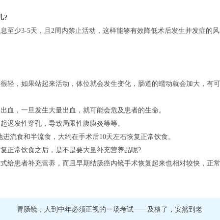
。
儿?
息至少3-5天，且2周内禁止活动，这样能够有效降低术后发生并发症的风
波很轻，如果站起来活动，体位就会发生变化，肠道的蠕动就会加大，有
起出血，一旦发生大量出血，就可能会危及患者的生命。
引起迟发性穿孔，导致局限性腹膜炎等等。
地进流食和半流食，大约在手术后10天左右恢复正常饮食。
复正常饮食之后，是不是要大量补充营养品呢?
方式给患者补充营养，而且早期结肠癌内镜手术恢复起来也相对较快，正
胃肠镜，人到中年必须正视的一场考试——及格了，安然到老