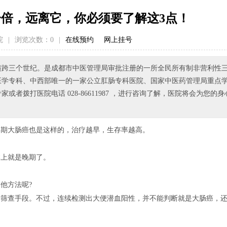
一倍，远离它，你必须要了解这3点！
院
|
浏览次数：
0
|
在线预约
网上挂号
已横跨三个世纪。是成都市中医管理局审批注册的一所全民所有制非营利性
医学专科、中西部唯一的一家公立肛肠专科医院、国家中医药管理局重点
拨打医院电话 028-86611987 ，进行咨询了解，医院将会为您的身
早期大肠癌也是这样的，治疗越早，生存率越高。
本上就是晚期了。
。
他方法呢?
的筛查手段。不过，连续检测出大便潜血阳性，并不能判断就是大肠癌，