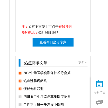
并
想
注：
如有不方便！可点击
在线预约
预约电话：
028-86611987
陷
查看今日坐诊专家
热点阅读文章
更多>>
2008中华医学会影像技术分会第...
1
热血沸腾观阅兵
2

便秘专科联盟
3
专科门诊
四川省卫生厅紧急募集医疗物质
4

习近平：进一步发展中医药
5