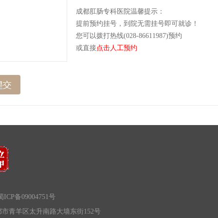
成都肛肠专科医院温馨提示：
提前预约挂号，到院无需挂号即可就诊！
您可以拨打热线(028-86611987)预约
或直接
点击人工预约
ICP备09004751号
市青羊区太升南路大墙东街152号