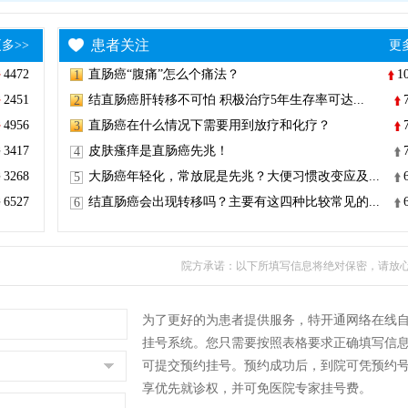
患者关注
多>>
更
4472
直肠癌“腹痛”怎么个痛法？
1
1
2451
结直肠癌肝转移不可怕 积极治疗5年生存率可达...
2
4956
直肠癌在什么情况下需要用到放疗和化疗？
3
3417
皮肤瘙痒是直肠癌先兆！
4
3268
大肠癌年轻化，常放屁是先兆？大便习惯改变应及...
5
6527
结直肠癌会出现转移吗？主要有这四种比较常见的...
6
院方承诺：以下所填写信息将绝对保密，请放
为了更好的为患者提供服务，特开通网络在线
挂号系统。您只需要按照表格要求正确填写信
可提交预约挂号。预约成功后，到院可凭预约
享优先就诊权，并可免医院专家挂号费。