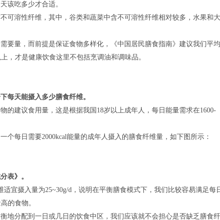
一天该吃多少才合适。
有不可溶性纤维，其中，谷类和蔬菜中含不可溶性纤维相对较多，水果和
的需要量，而前提是保证食物多样化，《中国居民膳食指南》建议我们平
种以上，才是健康饮食这里不包括烹调油和调味品。
一下每天能摄入多少膳食纤维。
的建议食用量，这是根据我国18岁以上成年人，每日能量需求在1600-
个每日需要2000kcal能量的成年人摄入的膳食纤维量，如下图所示：
成分表》。
维适宜摄入量为25~30g/d，说明在平衡膳食模式下，我们比较容易满足每
量高的食物。
均衡地分配到一日或几日的饮食中区，我们应该就不会担心是否缺乏膳食