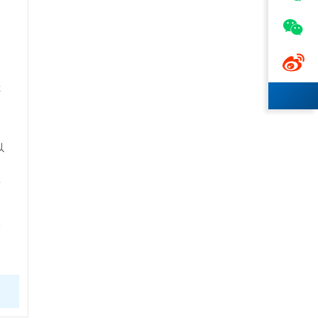


还
以
而
偏