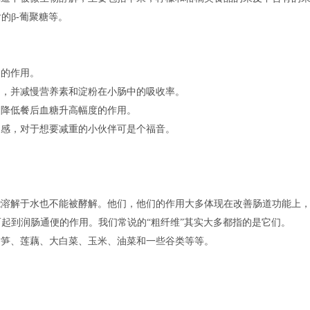
的β-葡聚糖等。
病的作用。
间，并减慢营养素和淀粉在小肠中的吸收率。
到降低餐后血糖升高幅度的作用。
腹感，对于想要减重的小伙伴可是个福音。
能溶解于水也不能被酵解。他们，他们的作用大多体现在改善肠道功能上
起到润肠通便的作用。我们常说的“粗纤维”其实大多都指的是它们。
竹笋、莲藕、大白菜、玉米、油菜和一些谷类等等。