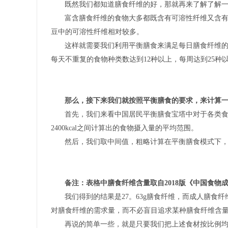
既然我们都知道膳食纤维的好，那就再来了解了解
富含膳食纤维的食物大多都既含有可溶性纤维又含
豆中的可溶性纤维相对较多。
这样就需要我们利用平衡膳食来满足每日膳食纤维
每天不重复的食物种类数达到12种以上，每周达到25
那么，接下来我们就按照平衡膳食的要求，来计算
首先，我们来看中国居民平衡膳食宝塔中对于各类食物
2400kcal之间计算出的食物摄入量的平均范围。
然后，我们取中间值，粗略计算在平衡膳食模式下，一
备注：表格中膳食纤维含量取自2018版《中国食物
我们得到的结果是27。63g膳食纤维，而成人膳食纤
对膳食纤维的需求量，而不必盲目追求某种膳食纤维含
再说的简单一些，就是只要我们把上述食材按比例