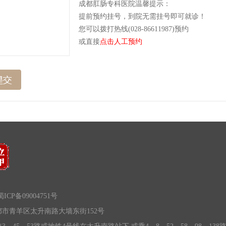
成都肛肠专科医院温馨提示：
提前预约挂号，到院无需挂号即可就诊！
您可以拨打热线(028-86611987)预约
或直接
点击人工预约
ICP备09004751号
市青羊区太升南路大墙东街152号