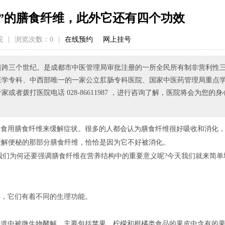
”的膳食纤维，此外它还有四个功效
院
|
浏览次数：
0
|
在线预约
网上挂号
已横跨三个世纪。是成都市中医管理局审批注册的一所全民所有制非营利性
医学专科、中西部唯一的一家公立肛肠专科医院、国家中医药管理局重点
拨打医院电话 028-86611987 ，进行咨询了解，医院将会为您的身
加食用膳食纤维来缓解症状。很多的人都会认为膳食纤维很好吸收和消化
缓解便秘的那部分膳食纤维，恰恰是因为它不好被消化。
我们为何还要强调膳食纤维在营养结构中的重要意义呢?今天我们就来简单
类，它们有着不同的生理功能。
肠道中被微生物酵解，主要包括苹果，柠檬和柑橘类食品的果皮中含有的