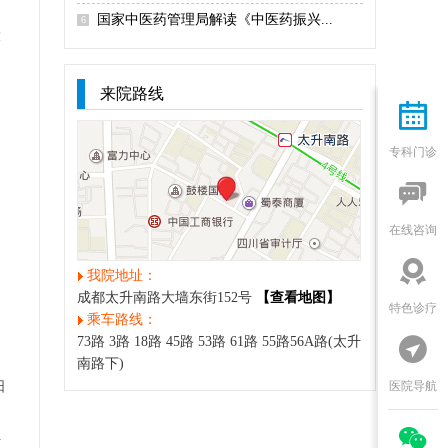
国家中医药管理局解读《中医药振兴...
6
大
均
来院路线

专科门诊

在线咨询

我院地址：
成都太升南路大墙东街152号
【查看地图】
特色诊疗
乘车路线：
73路 3路 18路 45路 53路 61路 55路56A路(太升

南路下)
医院导航
日

纤