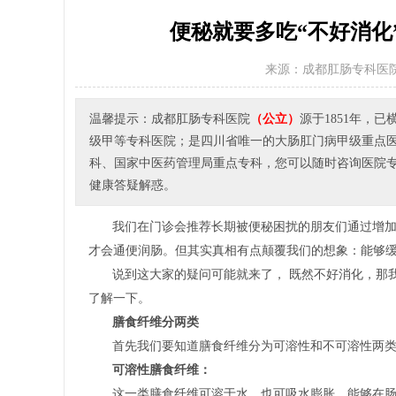
便秘就要多吃“不好消化
来源：成都肛肠专科医
温馨提示：成都肛肠专科医院
（公立）
源于1851年，
级甲等专科医院；是四川省唯一的大肠肛门病甲级重点
科、国家中医药管理局重点专科，您可以随时咨询医院专家或者
健康答疑解惑。
我们在门诊会推荐长期被便秘困扰的朋友们通过增
才会通便润肠。但其实真相有点颠覆我们的想象：能够
说到这大家的疑问可能就来了， 既然不好消化，那
了解一下。
膳食纤维分两类
首先我们要知道膳食纤维分为可溶性和不可溶性两
可溶性膳食纤维：
这一类膳食纤维可溶于水，也可吸水膨胀，能够在