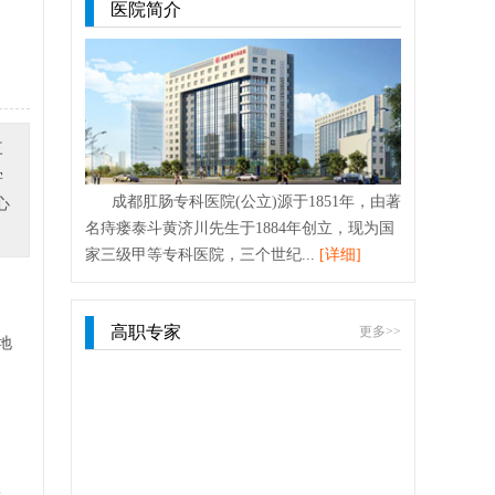
医院简介
三
学
成都肛肠专科医院(公立)源于1851年，由著
心
名痔瘘泰斗黄济川先生于1884年创立，现为国
家三级甲等专科医院，三个世纪...
[详细]
，
高职专家
更多>>
地
果