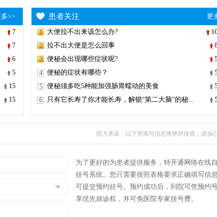
患者关注
多>>
更
7
大便拉不出来该怎么办?
1
1
7
拉不出大便是怎么回事
2
6
便秘会出现哪些症状呢?
3
5
便秘的症状有哪些？
4
15
便秘须多吃5种能加强肠胃蠕动的美食
5
15
只有它长寿了你才能长寿，解锁“第二大脑”的秘...
6
院方承诺：以下所填写信息将绝对保密，请放
为了更好的为患者提供服务，特开通网络在线
挂号系统。您只需要按照表格要求正确填写信
可提交预约挂号。预约成功后，到院可凭预约
享优先就诊权，并可免医院专家挂号费。