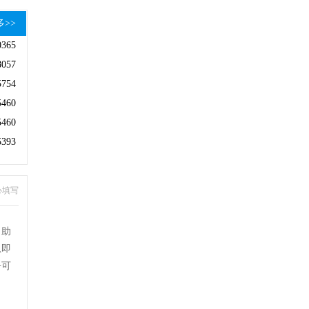
多>>
0365
8057
5754
5460
5460
5393
心填写
自助
息即
号可