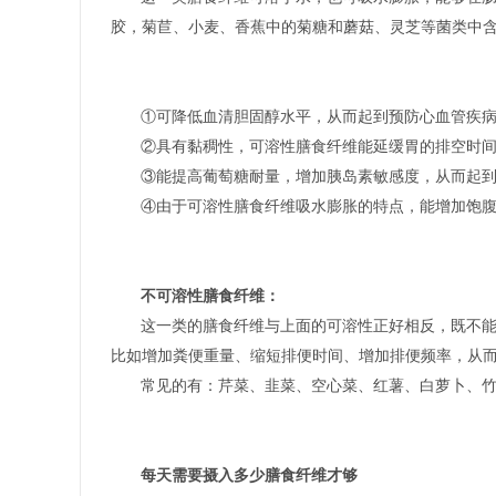
胶，菊苣、小麦、香蕉中的菊糖和蘑菇、灵芝等菌类中含
①可降低血清胆固醇水平，从而起到预防心血管疾
②具有黏稠性，可溶性膳食纤维能延缓胃的排空时
③能提高葡萄糖耐量，增加胰岛素敏感度，从而起
④由于可溶性膳食纤维吸水膨胀的特点，能增加饱
不可溶性膳食纤维：
这一类的膳食纤维与上面的可溶性正好相反，既不
比如增加粪便重量、缩短排便时间、增加排便频率，从而
常见的有：芹菜、韭菜、空心菜、红薯、白萝卜、
每天需要摄入多少膳食纤维才够