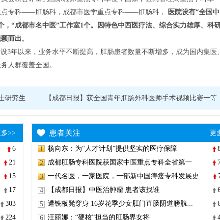
重点专科——肛肠科，成都市医学重点专科——肛肠科，
医院设有“全国中
1个，“成都市名中医”工作室1个。因特色中西医疗法、综合实力雄厚、科
脱颖而出。
设3年以来，业务水平不断提高，肛肠患者数量不断增多，成为国内集医
服务人群覆盖全国。
士研究生
【成都日报】获全国青年肛肠外科医师手术视频比赛一等
奖
患者关注
多>>
更
6
杨向东：为“人才计划”提供坚实的医疗保障
1
21
成都肛肠专科医院获国家中医重点专科全省第一
2
15
一代名医，一家医院，一部新中国痔瘘专科发展史
3
17
【成都日报】中医治肿瘤 患者该找谁
4
303
遭铁板凳穿身 16岁花季少女肛门直肠阴道膀胱...
5
224
汪丽娜：“硬核”担当的肛肠界女将
6