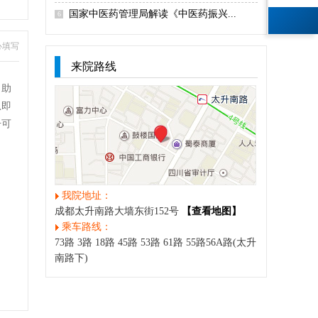
国家中医药管理局解读《中医药振兴...
6
心填写
来院路线
自助
息即
号可
我院地址：
成都太升南路大墙东街152号
【查看地图】
乘车路线：
73路 3路 18路 45路 53路 61路 55路56A路(太升
南路下)