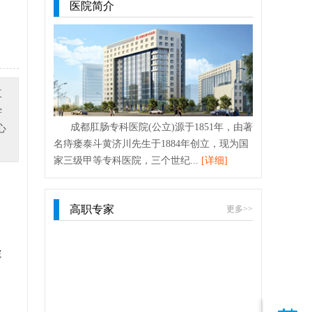
医院简介
三
学
成都肛肠专科医院(公立)源于1851年，由著
心
名痔瘘泰斗黄济川先生于1884年创立，现为国
家三级甲等专科医院，三个世纪...
[详细]
高职专家
更多>>
院
国