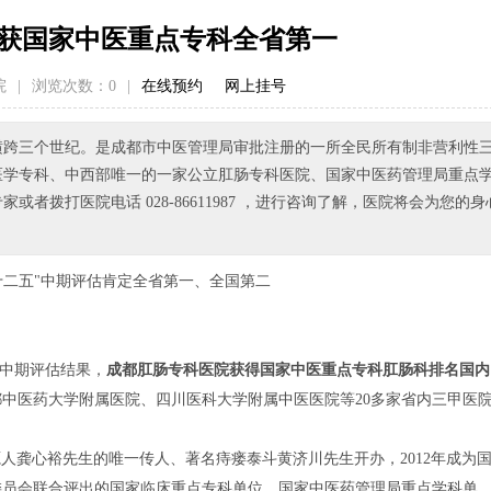
获国家中医重点专科全省第一
院
|
浏览次数：
0
|
在线预约
网上挂号
已横跨三个世纪。是成都市中医管理局审批注册的一所全民所有制非营利性
医学专科、中西部唯一的一家公立肛肠专科医院、国家中医药管理局重点
拨打医院电话 028-86611987 ，进行咨询了解，医院将会为您的身
十二五"中期评估肯定全省第一、全国第二
”中期评估结果，
成都肛肠专科医院获得国家中医重点专科肛肠科排名国内
中医药大学附属医院、四川医科大学附属中医医院等20多家省内三甲医
源人龚心裕先生的唯一传人、著名痔瘘泰斗黄济川先生开办，2012年成为
委员会联合评出的国家临床重点专科单位，国家中医药管理局重点学科单