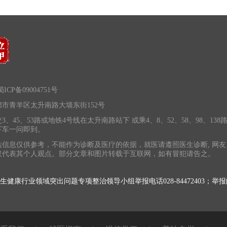
ICP备09004751号
市青羊区太升南路大墙东街152号
3、45、53路或地铁4号线在太升南路站下 或乘4、8、52、58、98、138
下车一问即到。
站信息仅供参考，不能作为诊断及医疗的依据，就医请遵照医生诊断, 网友
仅代表其个人观点。部分文章和图片转载于互联网，如有冒犯请告之。
卫生健康行业领域突出问题专项整治领导小组举报电话028-84472403；举