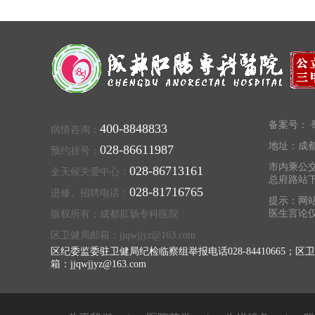
备案号：
蜀
400-8848833
病情咨询：
地址：成都
028-86611987
预约挂号：
市内乘公交
028-86713161
全天候关爱中心：
总府路站
028-81716765
进修、招聘电话：
提示：网
医生言论
版权所有：成都肛肠专科医院
区卫健局邮箱：jjqwjjyz@163.com
区纪委监委驻卫健局纪检临察组举报电话028-84410665；区
箱：jjqwjjyz@163.com