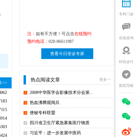

专科门诊
研

、
注：
如有不方便！可点击
在线预约
在线咨询
预约电话：
028-86611987

查看今日坐诊专家
特色诊疗

热点阅读文章
更多>>
多>>
医院导航
2008中华医学会影像技术分会第...
8062
1

7183
热血沸腾观阅兵
2
7115
便秘专科联盟
3

6914
四川省卫生厅紧急募集医疗物质
4
6303

习近平：进一步发展中医药
5
4424