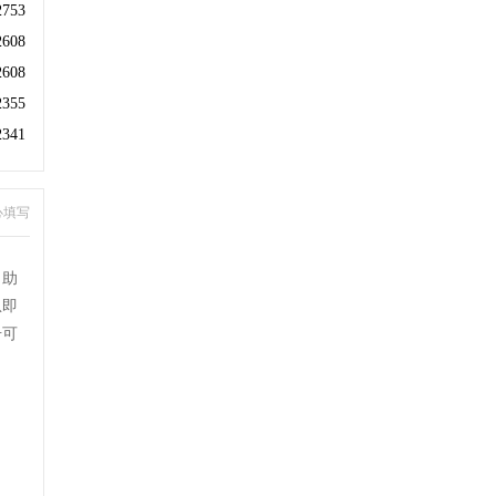
2753
2608
2608
2355
2341
心填写
自助
息即
号可