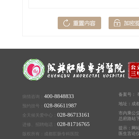
备案号：
蜀
400-8848833
病情咨询：
地址：成都
028-86611987
预约挂号：
市内乘公交
028-86713161
全天候关爱中心：
总府路站
028-81716765
进修、招聘电话：
提示：网
医生言论
版权所有：成都肛肠专科医院