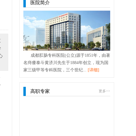
医院简介
三
学
成都肛肠专科医院(公立)源于1851年，由著
心
名痔瘘泰斗黄济川先生于1884年创立，现为国
家三级甲等专科医院，三个世纪...
[详细]
专
省
高职专家
更多>>