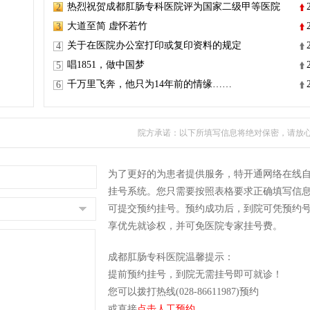
热烈祝贺成都肛肠专科医院评为国家二级甲等医院
2
大道至简 虚怀若竹
3
关于在医院办公室打印或复印资料的规定
4
唱1851，做中国梦
5
千万里飞奔，他只为14年前的情缘……
6
院方承诺：以下所填写信息将绝对保密，请放
为了更好的为患者提供服务，特开通网络在线
挂号系统。您只需要按照表格要求正确填写信
可提交预约挂号。预约成功后，到院可凭预约
享优先就诊权，并可免医院专家挂号费。
成都肛肠专科医院温馨提示：
提前预约挂号，到院无需挂号即可就诊！
您可以拨打热线(028-86611987)预约
或直接
点击人工预约