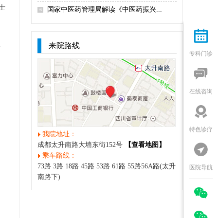
士
国家中医药管理局解读《中医药振兴...
6

来院路线
专
专科门诊

在线咨询

特色诊疗
我院地址：
成都太升南路大墙东街152号
【查看地图】

乘车路线：
73路 3路 18路 45路 53路 61路 55路56A路(太升
医院导航
南路下)

