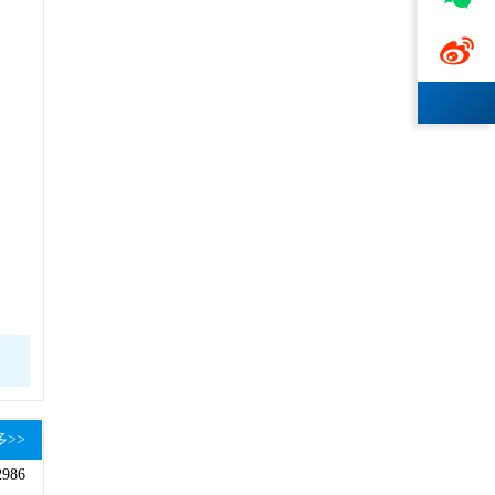

创
，
多>>
2986