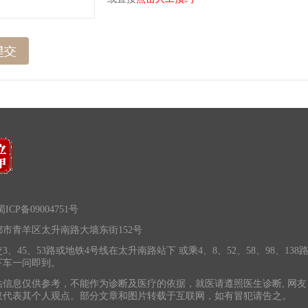
ICP备09004751号
市青羊区太升南路大墙东街152号
3、45、53路或地铁4号线在太升南路站下 或乘4、8、52、58、98、138
下车一问即到。
站信息仅供参考，不能作为诊断及医疗的依据，就医请遵照医生诊断, 网友
仅代表其个人观点。部分文章和图片转载于互联网，如有冒犯请告之。