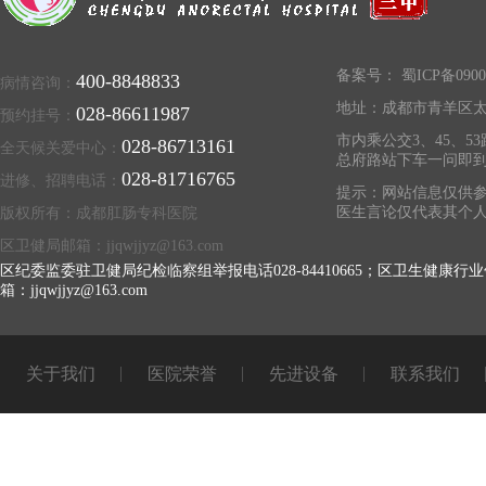
备案号：
蜀ICP备0900
400-8848833
病情咨询：
地址：成都市青羊区太
028-86611987
预约挂号：
市内乘公交3、45、53
028-86713161
全天候关爱中心：
总府路站下车一问即
028-81716765
进修、招聘电话：
提示：网站信息仅供参
医生言论仅代表其个
版权所有：成都肛肠专科医院
区卫健局邮箱：jjqwjjyz@163.com
区纪委监委驻卫健局纪检临察组举报电话028-84410665；区卫生健康行业
箱：jjqwjjyz@163.com
关于我们
医院荣誉
先进设备
联系我们