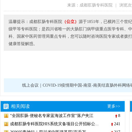
来源：成都肛肠专科医院
|
浏览次
温馨提示：成都肛肠专科医院
（公立）
源于1851年，已横跨三个
级甲等专科医院；是四川省唯一的大肠肛门病甲级重点医学专科、
科、国家中医药管理局重点专科，您可以随时咨询医院专家或者拨打医院电
健康答疑解惑。
线上会议｜COVID-19疫情期中国-南亚-南美结直肠外科网络
相关阅读
更多>>
“全国肛肠·便秘名专家蓝海波工作室”落户夹江
8
1
成都肛肠专科医院HIS系统灾备项目公开招标公...
241
2