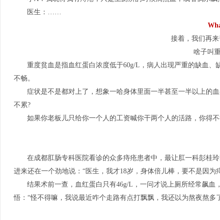
医生：……
Wha
接着，我们再来
啥子叫重
重度贫血是指血红蛋白浓度低于60g/L，病人出现严重的缺血
不畅。
症状是不是都对上了，想象一哈身体里面一半甚至一半以上的血
不累?
如果你老板儿只给你一个人的工资喊你干两个人的活路，你得不
在成都肛肠专科医院看诊的众多痔疮患者中，最让肛一科彭桂玲
进来还在一个劲地说：“医生，我才18岁，身体倍儿棒，要不是因为
结果术前一查，血红蛋白只有46g/L，一问才说上厕所经常飙
悟：“怪不得嘛，我说最近咋个走路有点打飘飘，我还以为熬夜熬多了