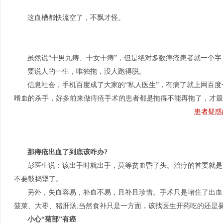
这血槽都快流空了，不飘才怪。
虽然说“十男九痔、十女十痔”，但是绝对多数痔疮患者就一个字
要说人的一生，唯独拖，没人跑得脱。
信息社会，手机百度成了大家的“私人医生”，有病了就上网百
嗜血的杀手，好多前来做痔疮手术的患者都是拖得不能再拖了，才最
患者疑惑
那痔疮出血了到底该咋办?
彭医生说：该出手时就出手，莫等贫血昏了头。治疗的首要就是
不要鼓捣犟了。
另外，失血容易，补血不易，且补且珍惜。手术只是堵住了出血
菠菜、大枣、猪肝汤;当然食补只是一方面，该找医生开药吃的还是
小心“菊部”有癌