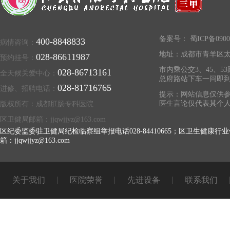
备案号：
蜀ICP备0900
400-8848833
病情咨询：
地址：成都市青羊区太
028-86611987
预约挂号：
市内乘公交3、45、53
028-86713161
全天候关爱中心：
总府路站下车一问即
028-81716765
进修、招聘电话：
提示：网站信息仅供参
医生言论仅代表其个
版权所有：成都肛肠专科医院
区卫健局邮箱：jjqwjjyz@163.com
区纪委监委驻卫健局纪检临察组举报电话028-84410665；区卫生健康行业
箱：jjqwjjyz@163.com
关于我们
医院荣誉
先进设备
联系我们