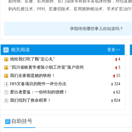
如痔病、肛瘘、肛周脓肿、肛门湿疹等有较丰富临床经验，对结直肠
剥内扎硬注术、PPH、肛瘘切除术、肛周脓肿根治术、手术扩肛治
孕期痔疮哪些事儿你知道吗？
相关阅读
更多>>
他给我们吃了颗“定心丸”
4
1
“四川省岐黄学者陈小朝工作室”落户崇州
3
2
我们全家都是她的铁粉！
15
3
HIS灾备项目的附件一评分办法
324
4
爱出者爱返：一份特别的馈赠！
62
5
我们找到了救命稻草！
824
6
自助挂号