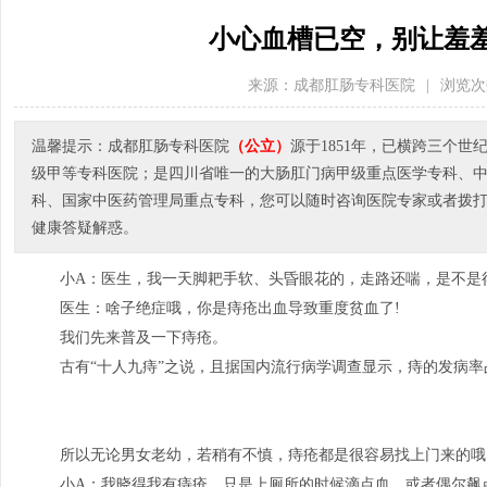
小心血槽已空，别让羞
来源：成都肛肠专科医院
|
浏览次
温馨提示：成都肛肠专科医院
（公立）
源于1851年，已横跨三个
级甲等专科医院；是四川省唯一的大肠肛门病甲级重点医学专科、
科、国家中医药管理局重点专科，您可以随时咨询医院专家或者拨打医院电
健康答疑解惑。
小A：医生，我一天脚耙手软、头昏眼花的，走路还喘，是不是
医生：啥子绝症哦，你是痔疮出血导致重度贫血了!
我们先来普及一下痔疮。
古有“十人九痔”之说，且据国内流行病学调查显示，痔的发病率占
所以无论男女老幼，若稍有不慎，痔疮都是很容易找上门来的哦
小A：我晓得我有痔疮，只是上厕所的时候滴点血，或者偶尔飙