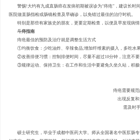
警惕!大约有九成直肠癌在发病初期被误诊为“痔疮”，建议长
医院做直肠指检或肠镜检查及早确诊，以免错过最佳的治疗时机。
特别是那些有家族史的朋友，更要定期检查，以便及早发现病情
斗痔指南
痔疮最佳的预防及治疗就是调整生活方式
①均衡饮食：少吃油炸、辛辣食品;增加纤维素的摄入，多吃水
②改善排便习惯：控制排便时间，尽量不超过10分钟，注意不
③规律运动、保持卫生：在工作和生活中要避免久坐久站，积极
痔疮需要规范
出现反复和
需及时手
硕士研究生，毕业于成都中医药大学。师从全国著名中医肛肠专