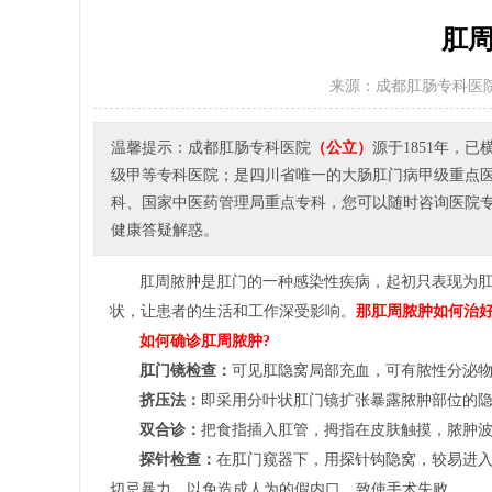
肛周
来源：成都肛肠专科医
温馨提示：成都肛肠专科医院
（公立）
源于1851年，
级甲等专科医院；是四川省唯一的大肠肛门病甲级重点
科、国家中医药管理局重点专科，您可以随时咨询医院专家或者
健康答疑解惑。
肛周脓肿是肛门的一种感染性疾病，起初只表现为
状，让患者的生活和工作深受影响。
那肛周脓肿如何治好
如何确诊肛周脓肿?
肛门镜检查：
可见肛隐窝局部充血，可有脓性分泌
挤压法：
即采用分叶状肛门镜扩张暴露脓肿部位的
双合诊：
把食指插入肛管，拇指在皮肤触摸，脓肿
探针检查：
在肛门窥器下，用探针钩隐窝，较易进
切忌暴力，以免造成人为的假内口，致使手术失败。