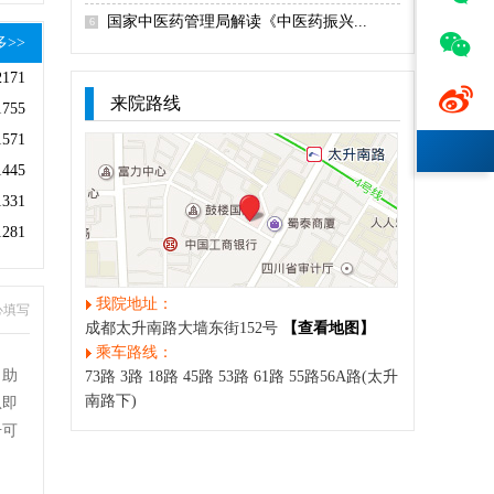
国家中医药管理局解读《中医药振兴...
6

多>>
2171

来院路线
1755
1571
1445
1331
1281
我院地址：
心填写
成都太升南路大墙东街152号
【查看地图】
乘车路线：
自助
73路 3路 18路 45路 53路 61路 55路56A路(太升
南路下)
息即
号可