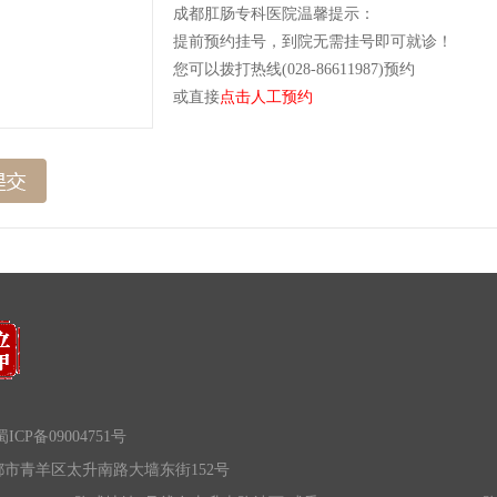
成都肛肠专科医院温馨提示：
提前预约挂号，到院无需挂号即可就诊！
您可以拨打热线(028-86611987)预约
或直接
点击人工预约
ICP备09004751号
市青羊区太升南路大墙东街152号