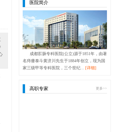
医院简介
三
学
成都肛肠专科医院(公立)源于1851年，由著
心
名痔瘘泰斗黄济川先生于1884年创立，现为国
家三级甲等专科医院，三个世纪...
[详细]
症
高职专家
更多>>
要