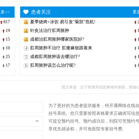
患者关注
多>>
更
817
夏季烧烤+冰饮 易引发“菊部”危机!
1
19
针灸法治疗肛周脓肿
2
15
成都治肛周脓肿哪家医院好?
3
10
肛周脓肿不治疗 肛瘘麻烦跟着来
4
25
成都肛周脓肿该去哪治疗?
5
17
肛周脓肿该怎么治疗呢?
6
院方承诺：以下所填写信息将绝对保密，请放
为了更好的为患者提供服务，特开通网络在线
挂号系统。您只需要按照表格要求正确填写信
可提交预约挂号。预约成功后，到院可凭预约
享优先就诊权，并可免医院专家挂号费。