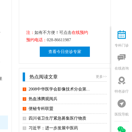
流
注：
如有不方便！可点击
在线预约

预约电话：
028-86611987
专科门诊
查看今日坐诊专家

喷
在线咨询
热点阅读文章
更多>>

果
2008中华医学会影像技术分会第...
1
特色诊疗
热血沸腾观阅兵
2

便秘专科联盟
3
医院导航
四川省卫生厅紧急募集医疗物质
4

习近平：进一步发展中医药
5