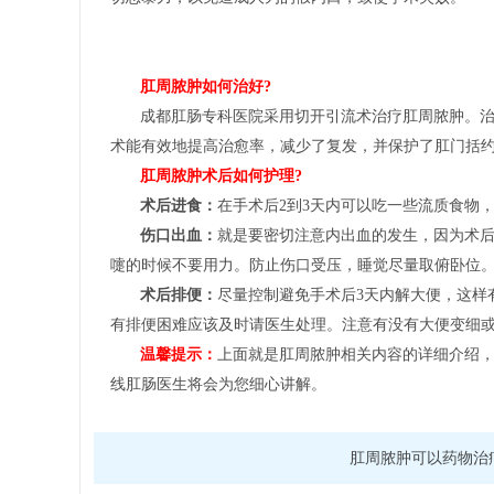
肛周脓肿如何治好?
成都肛肠专科医院采用切开引流术治疗肛周脓肿。
术能有效地提高治愈率，减少了复发，并保护了肛门括
肛周脓肿术后如何护理?
术后进食：
在手术后2到3天内可以吃一些流质食物
伤口出血：
就是要密切注意内出血的发生，因为术
嚏的时候不要用力。防止伤口受压，睡觉尽量取俯卧位
术后排便：
尽量控制避免手术后3天内解大便，这样
有排便困难应该及时请医生处理。注意有没有大便变细
温馨提示：
上面就是肛周脓肿相关内容的详细介绍
线肛肠医生将会为您细心讲解。
肛周脓肿可以药物治