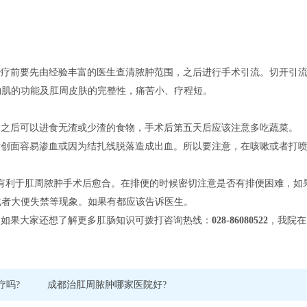
治疗前要先由经验丰富的医生查清脓肿范围，之后进行手术引流。切开引
约肌的功能及肛周皮肤的完整性，痛苦小、疗程短。
，之后可以进食无渣或少渣的食物，手术后第五天后应该注意多吃蔬菜。
后创面容易渗血或因为结扎线脱落造成出血。所以要注意，在咳嗽或者打
。
有利于肛周脓肿手术后愈合。在排便的时候密切注意是否有排便困难，如
或者大便失禁等现象。如果有都应该告诉医生。
，如果大家还想了解更多肛肠知识可拨打咨询热线：
028-86080522
，我院在
疗吗?
成都治肛周脓肿哪家医院好?