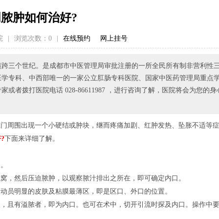
脓肿如何治好?
院
|
浏览次数：
0
|
在线预约
网上挂号
已横跨三个世纪。是成都市中医管理局审批注册的一所全民所有制非营利性
医学专科、中西部唯一的一家公立肛肠专科医院、国家中医药管理局重点
拨打医院电话 028-86611987 ，进行咨询了解，医院将会为您的身
肛门周围出现一个小硬结或肿块，继而疼痛加剧、红肿发热、坠胀不适等
?
下面来详细了解。
物。
隐窝，然后压迫脓肿，以观察脓汁排出之所在，即可确定内口。
波动员明显的皮肤及粘膜最薄区，即是区口、外口的位置。
入，且有溢脓者，即为内口。也可在术中，切开引流时探及内口。操作中