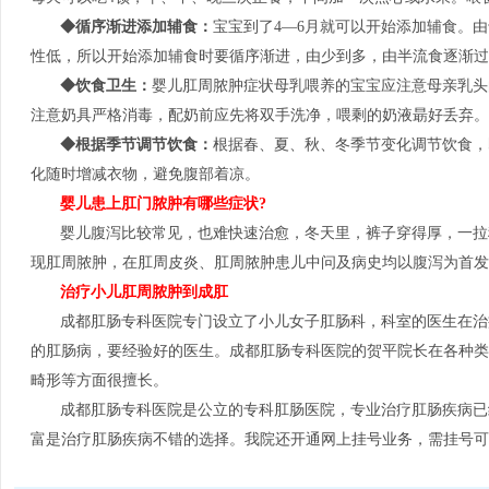
◆循序渐进添加辅食：
宝宝到了4—6月就可以开始添加辅食。
性低，所以开始添加辅食时要循序渐进，由少到多，由半流食逐渐过
◆饮食卫生：
婴儿肛周脓肿症状母乳喂养的宝宝应注意母亲乳头
注意奶具严格消毒，配奶前应先将双手洗净，喂剩的奶液朂好丢弃。
◆根据季节调节饮食：
根据春、夏、秋、冬季节变化调节饮食，
化随时增减衣物，避免腹部着凉。
婴儿患上肛门脓肿有哪些症状?
婴儿腹泻比较常见，也难快速治愈，冬天里，裤子穿得厚，一拉
现肛周脓肿，在肛周皮炎、肛周脓肿患儿中问及病史均以腹泻为首发
治疗小儿肛周脓肿到成肛
成都肛肠专科医院专门设立了小儿女子肛肠科，科室的医生在治
的肛肠病，要经验好的医生。成都肛肠专科医院的贺平院长在各种类
畸形等方面很擅长。
成都肛肠专科医院是公立的专科肛肠医院，专业治疗肛肠疾病已
富是治疗肛肠疾病不错的选择。我院还开通网上挂号业务，需挂号可