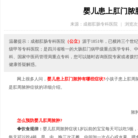
婴儿患上肛门脓
来源：成都肛肠专科医院
|
浏览次
温馨提示：成都肛肠专科医院
（公立）
源于1851年，已横跨三个
级甲等专科医院；是四川省唯一的大肠肛门病甲级重点医学专科、
科、国家中医药管理局重点专科，您可以随时咨询医院专家或者拨打医院电
健康答疑解惑。
网上很多人问，
婴儿患上肛门脓肿有哪些症状?
小孩子患上肛周
是肛周脓肿症状的详细介绍。
脓
怎么预防婴儿肛周脓肿?
◆饮食规律：
婴儿肛周脓肿症状1岁以前的宝宝每天可以吃5顿
每天可以吃4顿，早、中、晚三次正餐，中间加一次点心或水果。喂