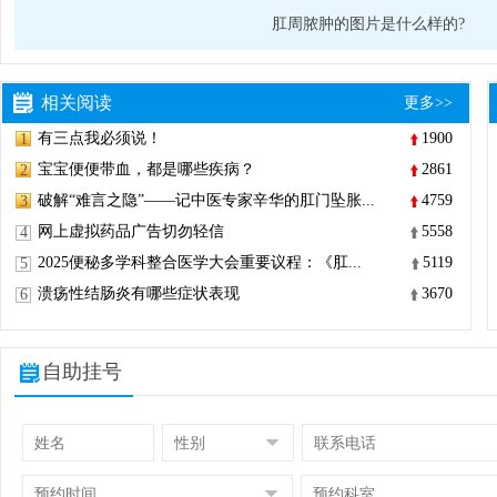
肛周脓肿的图片是什么样的?
相关阅读
更多>>
有三点我必须说！
1900
1
宝宝便便带血，都是哪些疾病？
2861
2
破解“难言之隐”——记中医专家辛华的肛门坠胀...
4759
3
网上虚拟药品广告切勿轻信
5558
4
2025便秘多学科整合医学大会重要议程：《肛...
5119
5
溃疡性结肠炎有哪些症状表现
3670
6
自助挂号