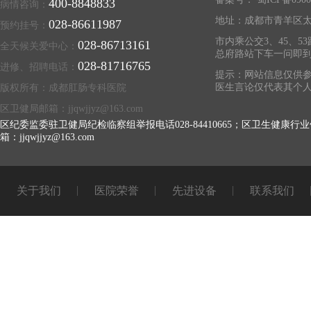
400-8848833
病情咨询：
地址：成都市青羊区太
028-86611987
预约挂号：
市内乘公交3、45、53
028-86713161
全天候关爱中心：
总府路站下车一问即
028-81716765
进修、招聘电话：
提示：网站信息仅供参
医生言论仅代表其个
版权所有：成都肛肠专科医院
区卫健局邮箱：jjqwjjyz@163.com
区纪委监委驻卫健局纪检临察组举报电话028-84410665；区卫生健康行业
箱：jjqwjjyz@163.com
关于我们
医院荣誉
先进设备
联系我们