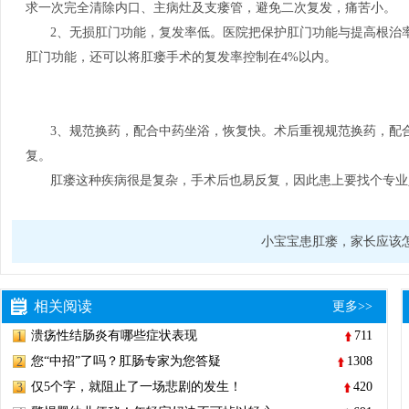
求一次完全清除内口、主病灶及支瘘管，避免二次复发，痛苦小。
2、无损肛门功能，复发率低。医院把保护肛门功能与提高根治
肛门功能，还可以将肛瘘手术的复发率控制在4%以内。
3、规范换药，配合中药坐浴，恢复快。术后重视规范换药，配
复。
肛瘘这种疾病很是复杂，手术后也易反复，因此患上要找个专业
小宝宝患肛瘘，家长应该
相关阅读
更多>>
溃疡性结肠炎有哪些症状表现
711
1
您“中招”了吗？肛肠专家为您答疑
1308
2
仅5个字，就阻止了一场悲剧的发生！
420
3