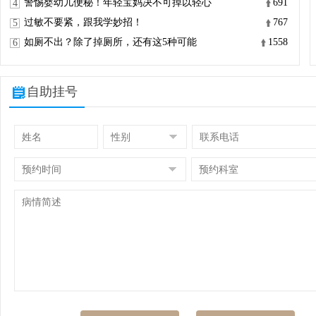
警惕婴幼儿便秘！年轻宝妈决不可掉以轻心
691
4
过敏不要紧，跟我学妙招！
767
5
如厕不出？除了掉厕所，还有这5种可能
1558
6
自助挂号