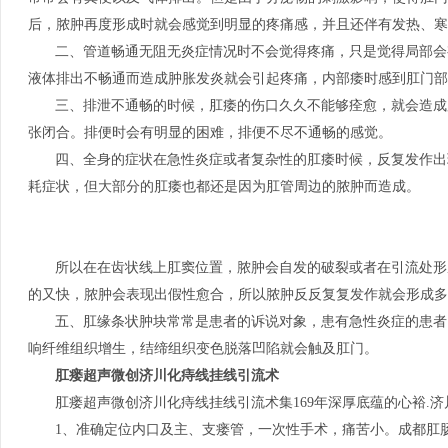
后，脓肿再度形成时就会感觉到明显的疼痛感，并且还伴有发热、寒
二、管道畅通无阻无炎症情况时不会觉得疼痛，只是觉得局部会
液体排出不畅通而造成肿胀发炎就会引起疼痛，内部痿时感到肛门部
三、排泄不通畅的时候，肛痿的伤口久久不能够痊愈，就会造成
张闭合。排便时会有明显的困难，排便不尽不通畅的感觉。
四、全身的症状在急性炎症或者复杂性的肛痿时候，反复发作出
耗症状，但大部分的肛痿也都还是因为肛管周边的脓肿而造成。
所以在在齿状线上肛窦位置，脓肿会自发的破裂或者在引流处形
的又快，脓肿会表现出假性愈合，所以脓肿反反复复发作就会形成多
五、肛缘条状肿块常常是患者的诉说对象，患有急性炎症的患者
响纤维组织增生，结缔组织变色脱落凹陷就会触及肛门。
肛瘘超声微创济川化痔线挂线引流术
肛瘘超声微创济川化痔线挂线引流术集169年深厚底蕴的心裕.
1、准确定位内口及主、支瘘管，一次性手术，痛苦小。成都肛肠