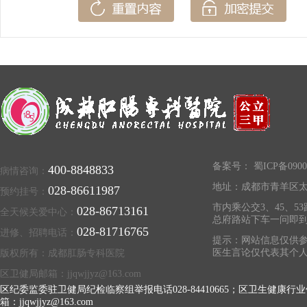
备案号：
蜀ICP备0900
400-8848833
病情咨询：
地址：成都市青羊区太
028-86611987
预约挂号：
市内乘公交3、45、53
028-86713161
全天候关爱中心：
总府路站下车一问即
028-81716765
进修、招聘电话：
提示：网站信息仅供参
医生言论仅代表其个
版权所有：成都肛肠专科医院
区卫健局邮箱：jjqwjjyz@163.com
区纪委监委驻卫健局纪检临察组举报电话028-84410665；区卫生健康行业
箱：jjqwjjyz@163.com