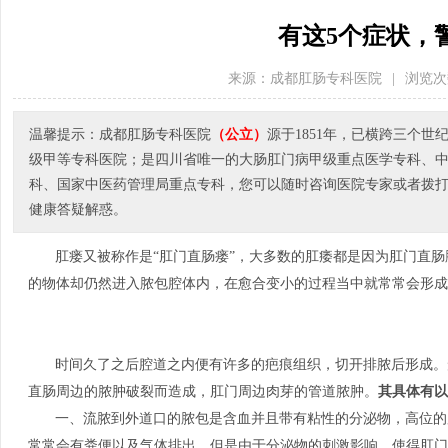
有这5个症状，
来源：成都肛肠专科医院
|
浏览次
温馨提示：成都肛肠专科医院
（公立）
源于1851年，已横跨三个
级甲等专科医院；是四川省唯一的大肠肛门病甲级重点医学专科、
科、国家中医药管理局重点专科，您可以随时咨询医院专家或者拨打医院电
健康答疑解惑。
肛瘘又被称作是“肛门直肠瘘”，大多数的肛痿都是因为肛门直
的物体却仍然进入脓包腔体内，在愈合变小的过程当中就常常会形
时间久了之后腔道之内便有许多的疤痕组织，切开排脓后形成。
直肠周边的脓肿破裂而造成，肛门周边肉芽的管道脓肿。
其具体有以
一、流脓到外道口的脓包是含血并且带有粘性的分泌物，高位的
常常会有粪便以及气体排出。但是由于分泌物的刺激影响，使得肛门