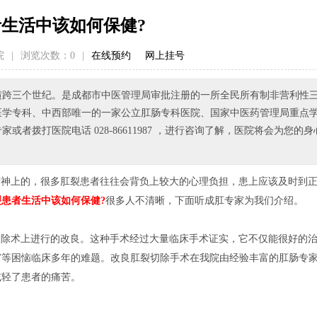
生活中该如何保健?
院
|
浏览次数：
0
|
在线预约
网上挂号
已横跨三个世纪。是成都市中医管理局审批注册的一所全民所有制非营利性
医学专科、中西部唯一的一家公立肛肠专科医院、国家中医药管理局重点
拨打医院电话 028-86611987 ，进行咨询了解，医院将会为您的身
精神上的，很多肛裂患者往往会背负上较大的心理负担，患上应该及时到
裂患者生活中该如何保健?
很多人不清晰，下面听成肛专家为我们介绍。
切除术上进行的改良。这种手术经过大量临床手术证实，它不仅能很好的
窄等困恼临床多年的难题。改良肛裂切除手术在我院由经验丰富的肛肠专
减轻了患者的痛苦。