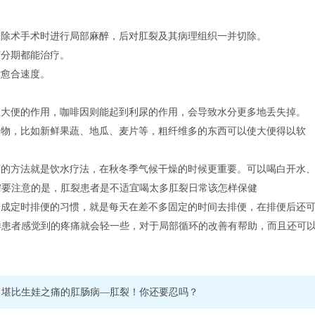
切除术手术时进行局部麻醉，后对肛裂及其病理组织一并切除。
何分期都能治疗。
术愈合速度。
涩大便的作用，咖啡因则能起到利尿的作用，会导致水分更多地丢失掉。
食物，比如新鲜果蔬、地瓜、麦片等，粗纤维多的东西可以使大便得以软
济的方法就是饮水疗法，在秋冬季气候干燥的时候更重要。可以喝白开水
需要注意的是，肛裂患者是不适宜喝太多肛裂日常该怎样保健
养成定时排便的习惯，就是每天在差不多固定的时间去排便，在排便后还
样患者感觉到的疼痛就会轻一些，对于局部循环的改善有帮助，而且还可
堪比生娃之痛的肛肠病—肛裂！你还要忍吗？