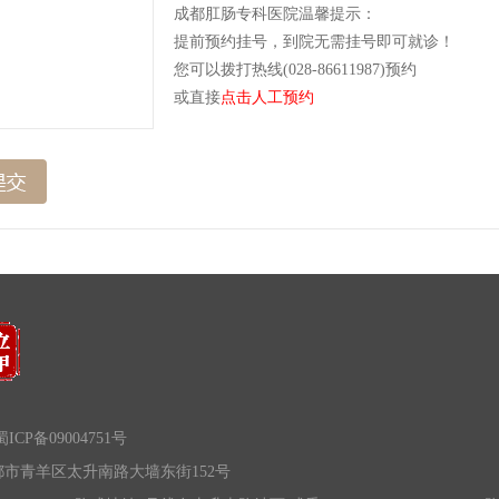
成都肛肠专科医院温馨提示：
提前预约挂号，到院无需挂号即可就诊！
您可以拨打热线(028-86611987)预约
或直接
点击人工预约
ICP备09004751号
市青羊区太升南路大墙东街152号