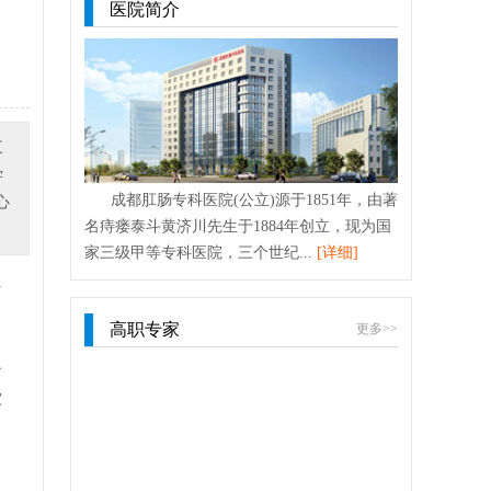
医院简介
三
学
成都肛肠专科医院(公立)源于1851年，由著
心
名痔瘘泰斗黄济川先生于1884年创立，现为国
家三级甲等专科医院，三个世纪...
[详细]
正
高职专家
更多>>
治
家