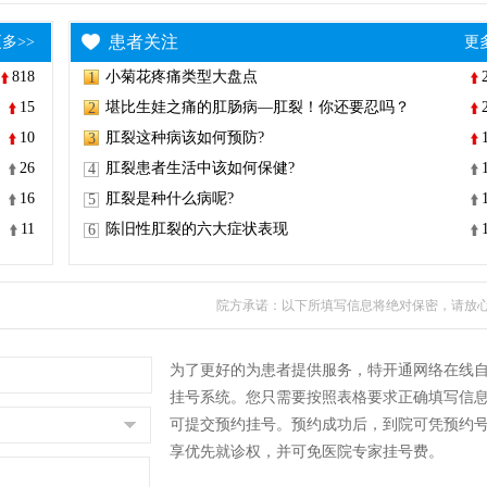
患者关注
多>>
更
818
小菊花疼痛类型大盘点
1
15
堪比生娃之痛的肛肠病—肛裂！你还要忍吗？
2
10
肛裂这种病该如何预防?
3
26
肛裂患者生活中该如何保健?
4
16
肛裂是种什么病呢?
5
11
陈旧性肛裂的六大症状表现
6
院方承诺：以下所填写信息将绝对保密，请放
为了更好的为患者提供服务，特开通网络在线
挂号系统。您只需要按照表格要求正确填写信
可提交预约挂号。预约成功后，到院可凭预约
享优先就诊权，并可免医院专家挂号费。