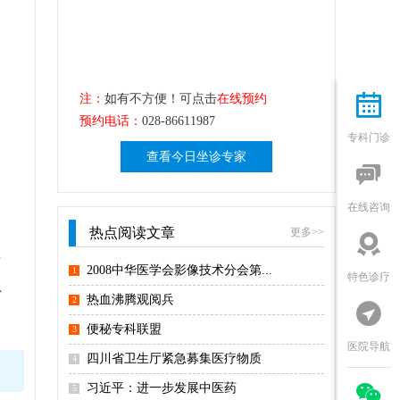
注：
如有不方便！可点击
在线预约

预约电话：
028-86611987
专科门诊
查看今日坐诊专家

在线咨询
、
热点阅读文章
更多>>

可
2008中华医学会影像技术分会第...
1
特色诊疗
以
热血沸腾观阅兵
2

便秘专科联盟
3
医院导航
四川省卫生厅紧急募集医疗物质
4

习近平：进一步发展中医药
5