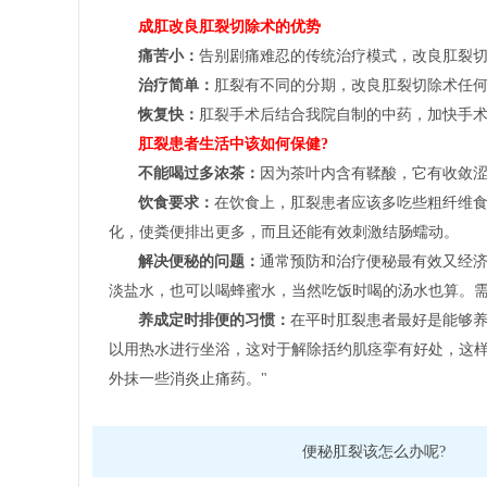
成肛改良肛裂切除术的优势
痛苦小：
告别剧痛难忍的传统治疗模式，改良肛裂
治疗简单：
肛裂有不同的分期，改良肛裂切除术任
恢复快：
肛裂手术后结合我院自制的中药，加快手
肛裂患者生活中该如何保健?
不能喝过多浓茶：
因为茶叶内含有鞣酸，它有收敛
饮食要求：
在饮食上，肛裂患者应该多吃些粗纤维
化，使粪便排出更多，而且还能有效刺激结肠蠕动。
解决便秘的问题：
通常预防和治疗便秘最有效又经
淡盐水，也可以喝蜂蜜水，当然吃饭时喝的汤水也算。
养成定时排便的习惯：
在平时肛裂患者最好是能够
以用热水进行坐浴，这对于解除括约肌痉挛有好处，这
外抹一些消炎止痛药。"
便秘肛裂该怎么办呢?