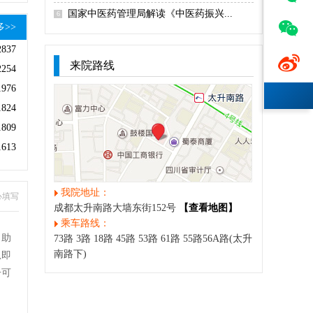
国家中医药管理局解读《中医药振兴...
6

多>>
2837

来院路线
2254
1976
1824
1809
1613
我院地址：
心填写
成都太升南路大墙东街152号
【查看地图】
乘车路线：
自助
73路 3路 18路 45路 53路 61路 55路56A路(太升
南路下)
息即
号可