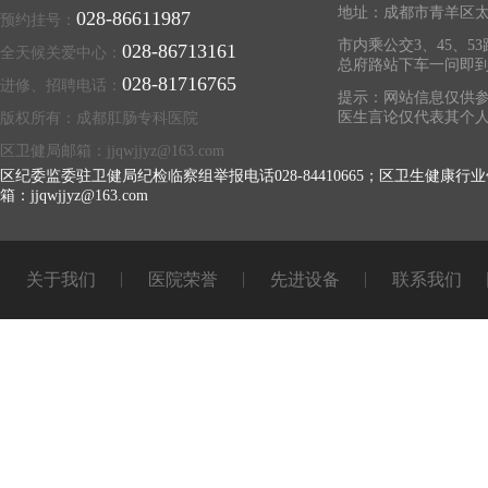
地址：成都市青羊区太
028-86611987
预约挂号：
市内乘公交3、45、53
028-86713161
全天候关爱中心：
总府路站下车一问即
028-81716765
进修、招聘电话：
提示：网站信息仅供参
医生言论仅代表其个
版权所有：成都肛肠专科医院
区卫健局邮箱：jjqwjjyz@163.com
区纪委监委驻卫健局纪检临察组举报电话028-84410665；区卫生健康行业
箱：jjqwjjyz@163.com
关于我们
医院荣誉
先进设备
联系我们