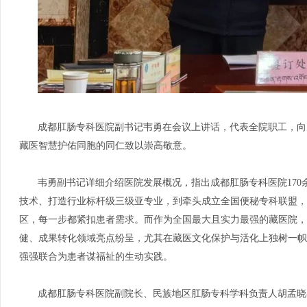
成都肛肠专科医院副书记韦勇在会议上讲话，代表全院职工，向
藏医智慧护佑同胞的同仁致以崇高敬意。
韦勇副书记详细介绍医院发展概况，指出成都肛肠专科医院
17
技术、打造行业标杆级三级亚专业，到牵头成立全国便秘专科联盟，
区，每一步都紧扣患者需求。而作为全国最大且实力最强的藏医院，
健、成果转化领域亮点纷呈，尤其在藏医文化保护与活化上独树一帜
强强联合为患者谋福祉的生动实践。
成都肛肠专科医院副院长、民族地区肛肠专科学科负责人胡孟晓