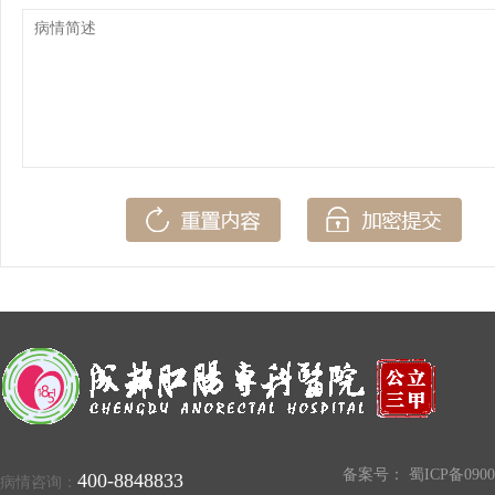
备案号：
蜀ICP备0900
400-8848833
病情咨询：