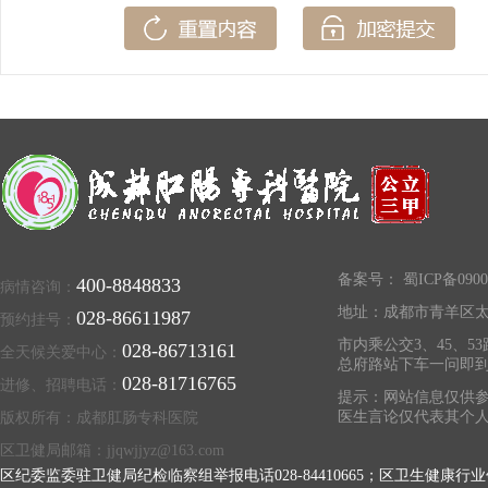
备案号：
蜀ICP备0900
400-8848833
病情咨询：
地址：成都市青羊区太
028-86611987
预约挂号：
市内乘公交3、45、53
028-86713161
全天候关爱中心：
总府路站下车一问即
028-81716765
进修、招聘电话：
提示：网站信息仅供参
医生言论仅代表其个
版权所有：成都肛肠专科医院
区卫健局邮箱：jjqwjjyz@163.com
区纪委监委驻卫健局纪检临察组举报电话028-84410665；区卫生健康行业