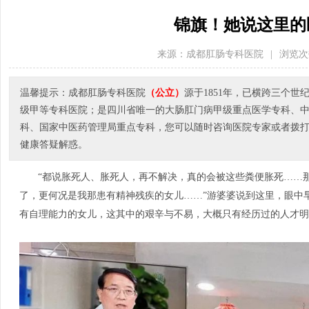
锦旗！她说这里的
来源：成都肛肠专科医院
|
浏览次
温馨提示：成都肛肠专科医院
（公立）
源于1851年，已横跨三个
级甲等专科医院；是四川省唯一的大肠肛门病甲级重点医学专科、
科、国家中医药管理局重点专科，您可以随时咨询医院专家或者拨打医院电
健康答疑解惑。
“都说胀死人、胀死人，再不解决，真的会被这些粪便胀死……
了，更何况是我那患有精神残疾的女儿……”游婆婆说到这里，眼中
有自理能力的女儿，这其中的艰辛与不易，大概只有经历过的人才明