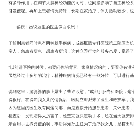
有多种作用，在调节大脑神经功能的同时，也间接影响了自主神经系
引发便秘。再加上患者情况特殊，长期在家治疗，体力活动较少，也
锦旗！她说这里的医生像白求恩！
了解到患者同时患有两种棘手疾病，成都肛肠专科医院第二院区当机
亲人，急患者所急，想患者所想，这种立即行动的服务态度，赢得了
“以前进医院的时候，都要问你的背景、家庭情况啥的，要看你有没
虽然经过十多年的治疗，精神疾病情况已经有一些好转，可以进行基
说到这里，游婆婆的脸上露出了些许欣慰，
“成都肛肠专科医院，这
得很好。在得知我女儿的情况后，医院立即派来了医生和救护车，我
因为这里的医生没有问这问那，而是直接开始服务患者、关怀患者，
检查后，发现堵得太厉害了，检查完就决定动手术，还在当天就安排
亲自用手去掏粪便的啊，事后得知孙主任为了治疗我女儿，是挤出时