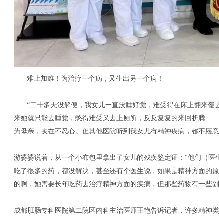
难上加难！为治疗一个病，又生出另一个病！
“二十多天没解便，我女儿一直没睡好觉，难受得在床上翻来覆
来她就只能去睡觉，憋得难受又去上厕所，反反复复的来回折腾……
为母亲，实在不忍心。但其他医院听到我女儿有精神疾病，都不愿意
游婆婆说着，从一个小布包里拿出了女儿的残疾鉴定证：
“他们（医
吃了很多的药，都没解决，甚至还有个医生说，如果是精神方面的原
的啊，她需要长年吃药去治疗精神方面的疾病，但那些药物有一些副
成都肛肠专科医院第二院区内科主治医师王艳告诉记者，许多精神类