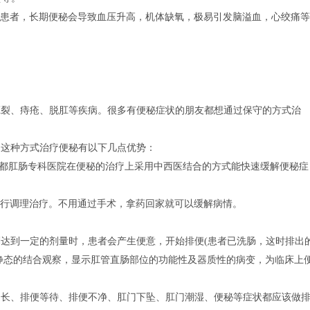
患者，长期便秘会导致血压升高，机体缺氧，极易引发脑溢血，心绞痛等
肛裂、痔疮、脱肛等疾病。很多有便秘症状的朋友都想通过保守的方式治
。这种方式治疗便秘有以下几点优势：
成都肛肠专科医院在便秘的治疗上采用中西医结合的方式能快速缓解便秘症
行调理治疗。不用通过手术，拿药回家就可以缓解病情。
达到一定的剂量时，患者会产生便意，开始排便(患者已洗肠，这时排出
、静态的结合观察，显示肛管直肠部位的功能性及器质性的病变，为临床上
延长、排便等待、排便不净、肛门下坠、肛门潮湿、便秘等症状都应该做