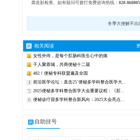
粪造影检查。如有疑问可拨打免费咨询热线：
028-860805
冬季大便解不出
相关阅读
更
女性外痔，是每个肛肠科医生心中的痛
1
千人聚蓉城，共商便秘十二届
2
482！便秘专科联盟遍及全国
3
前沿医学论坛：直击25’便秘多学科整合医学大...
4
2025便秘多学科整合医学大会重要议程：《肛...
5
便秘诊疗迎多学科整合新风向：2025大会亮点...
6
自助挂号