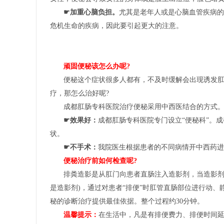
☛加重心脑负担。
尤其是老年人或是心脑血管疾病的
危机生命的疾病，因此要引起更大的注意。
顽固便秘该怎么办呢?
便秘这个症状很多人都有，不及时缓解会出现诱发
疗，那怎么治好呢?
成都肛肠专科医院治疗便秘采用中西医结合的方式
☛效果好：
成都肛肠专科医院专门设立“便秘科”。
状。
☛不手术：
我院医生根据患者的不同病情开中西药进
便秘治疗前如何检查呢?
排粪造影是从肛门向患者直肠注入造影剂，当造影剂
是造影剂)，通过对患者“排便”时肛管直肠部位进行动
秘的诊断治疗提供最佳依据。整个过程约30分钟。
温馨提示：
在生活中，凡是有排便费力、排便时间