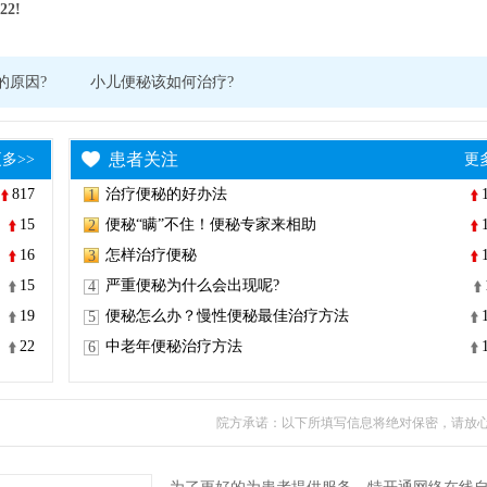
22!
的原因?
小儿便秘该如何治疗?
患者关注
多>>
更
817
治疗便秘的好办法
1
15
便秘“瞒”不住！便秘专家来相助
2
16
怎样治疗便秘
3
15
严重便秘为什么会出现呢?
4
19
便秘怎么办？慢性便秘最佳治疗方法
5
22
中老年便秘治疗方法
6
院方承诺：以下所填写信息将绝对保密，请放