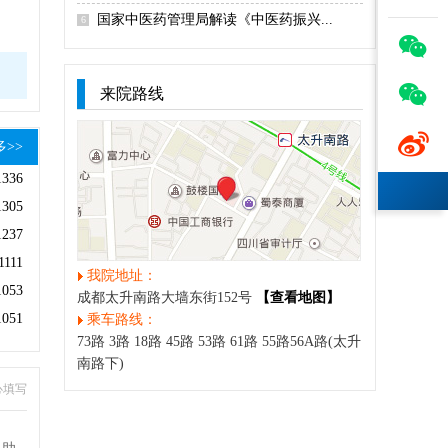
国家中医药管理局解读《中医药振兴...
6


来院路线

多>>
1336
1305
1237
1111
我院地址：
1053
成都太升南路大墙东街152号
【查看地图】
1051
乘车路线：
73路 3路 18路 45路 53路 61路 55路56A路(太升
南路下)
心填写