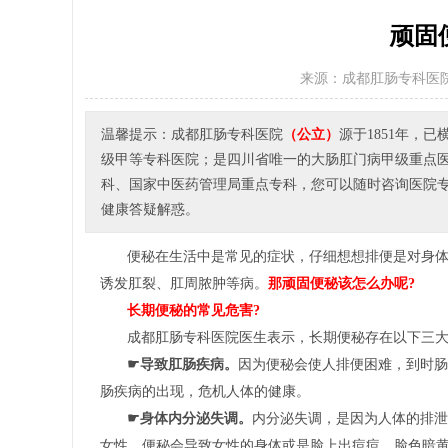
顽固
来源：成都肛肠专科医
温馨提示：成都肛肠专科医院
（公立）
源于1851年，
级甲等专科医院；是四川省唯一的大肠肛门病甲级重点
科、国家中医药管理局重点专科，您可以随时咨询医院专家或者
健康答疑解惑。
便秘在生活中是常见的症状，仔细想想排便是对身
诱发肛裂、肛周脓肿等病。
那顽固便秘该怎么办呢?
长期便秘的常见危害?
成都肛肠专科医院医生表示，长期便秘存在以下三
☛导致肛肠疾病。
因为便秘会使人排便困难，到时肠
肠疾病的出现，危机人体的健康。
☛身体内分泌失调。
内分泌失调，是因为人体的排泄
女性，便秘会导致女性的身体或是脸上出痘痘，脸色暗