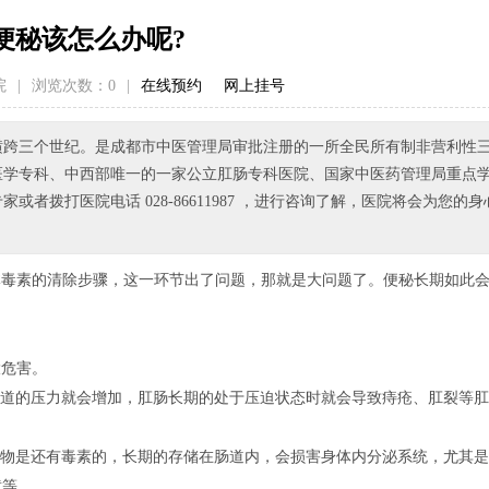
便秘该怎么办呢?
院
|
浏览次数：
0
|
在线预约
网上挂号
已横跨三个世纪。是成都市中医管理局审批注册的一所全民所有制非营利性
医学专科、中西部唯一的一家公立肛肠专科医院、国家中医药管理局重点
拨打医院电话 028-86611987 ，进行咨询了解，医院将会为您的身
体毒素的清除步骤，这一环节出了问题，那就是大问题了。便秘长期如此
大危害。
道的压力就会增加，肛肠长期的处于压迫状态时就会导致痔疮、肛裂等肛
物是还有毒素的，长期的存储在肠道内，会损害身体内分泌系统，尤其是
黄等。