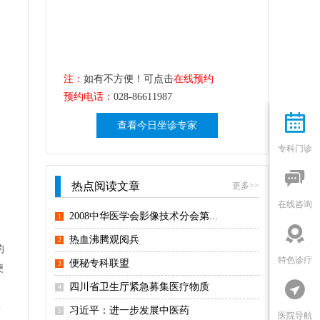
注：
如有不方便！可点击
在线预约
预约电话：
028-86611987

查看今日坐诊专家
专科门诊

热点阅读文章
更多>>
在线咨询
2008中华医学会影像技术分会第...
1

热血沸腾观阅兵
2
的
特色诊疗
便秘专科联盟
3
便

四川省卫生厅紧急募集医疗物质
4
排
习近平：进一步发展中医药
5
医院导航