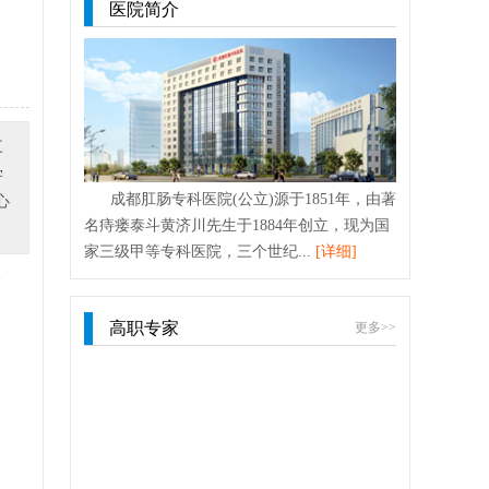
医院简介
三
学
成都肛肠专科医院(公立)源于1851年，由著
心
名痔瘘泰斗黄济川先生于1884年创立，现为国
家三级甲等专科医院，三个世纪...
[详细]
会
高职专家
更多>>