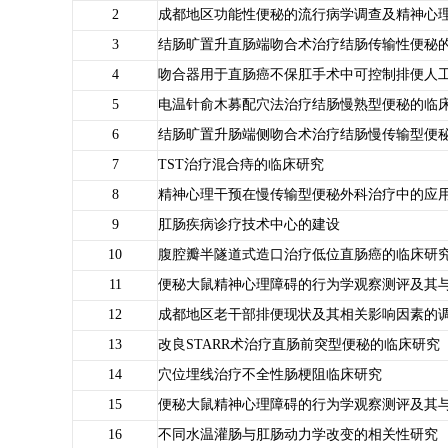
2
成都地区功能性便秘的流行病学调查及精神心
3
结肠旷置升直肠端吻合术治疗结肠传输性便秘
4
吻合器用于直肠癌不保肛手术中可控制排便人
5
电温针俞木募配穴法治疗结肠慢熟型便秘的临
6
结肠旷置升肠端侧吻合术治疗结肠慢传输型便
7
TST治疗混合痔的临床研究
8
精神心理干预在慢传输型便秘外科治疗中的应
9
肛肠疾病诊疗技术中心的建设
10
腹腔瓣半隧道式造口治疗低位直肠癌的临床研
11
便秘大鼠精神心理障碍的行为学观察测评及其
12
成都地区老干部排便现状及其相关影响因素的
13
改良STARR术治疗直肠前突型便秘的临床研究
14
穴位埋线治疗不全性肠梗阻临床研究
15
便秘大鼠精神心理障碍的行为学观察测评及其
16
不同水温灌肠与肛肠动力学改变的相关性研究