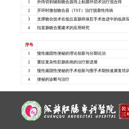
1
外痔切剥辅助吻合器痔上粘膜环切术治疗混合痔
2
开环时微创吻合器（TST）治疗脱垂性痔病
3
支撑吻合技术在低位直肠癌保肛手术改进中的临床
4
结直肠吻合重建术的应用研究
序号
1
慢性顽固性便秘的理论创新与分期论治
2
重症复杂性肛肠疾病的治疗新进展
3
慢性顽固性便秘的手术创新与围手术期快速康复培
4
便秘的诊断与治疗