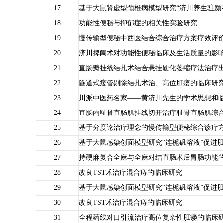
17
基于大鼠肾虚型颈椎病模型研究“济川养生驻颜
18
功能性便秘与抑郁症的相关性实验研究
19
慢传输型便秘中西医结合综合治疗方案疗效评
20
济川捭阖术对功能性便秘临床及生活质量的影
21
直肠瓣挂线结扎术结合悬挂硬化萎缩疗法治疗
22
隧道式瘘管剔除结扎术治、高位肛瘘的临床研
23
川派中医药名家——黄济川先生的学术思想和
24
直肠内耻骨直肠肌挂线切开治疗耻骨直肠肌综
25
基于分度论治疗理念的慢传输型便秘综合诊疗
26
基于大鼠感染创面模型研究“连栀矾溶液”促进
27
持硬麻复合全麻与全麻对结直肠术后胃肠功能
28
改良TST术治疗混合痔的临床研究
29
基于大鼠感染创面模型研究“连栀矾溶液”促进
30
改良TST术治疗混合痔的临床研究
31
全程药线对口引流治疗高位复杂性肛瘘的临床