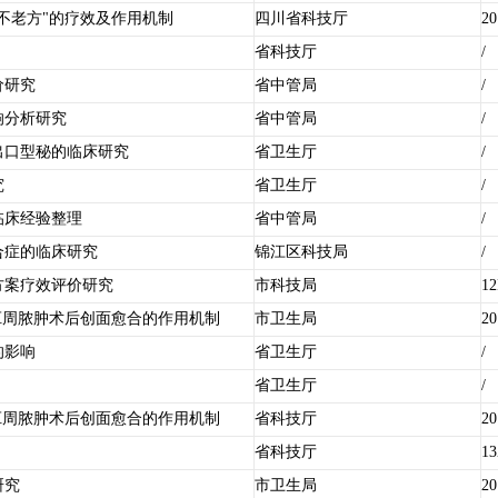
不老方"的疗效及作用机制
四川省科技厅
20
省科技厅
/
价研究
省中管局
/
响分析研究
省中管局
/
出口型秘的临床研究
省卫生厅
/
究
省卫生厅
/
临床经验整理
省中管局
/
合症的临床研究
锦江区科技局
/
方案疗效评价研究
市科技局
1
肛周脓肿术后创面愈合的作用机制
市卫生局
20
的影响
省卫生厅
/
省卫生厅
/
肛周脓肿术后创面愈合的作用机制
省科技厅
20
省科技厅
13
研究
市卫生局
20