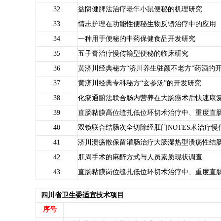
32
益阴健脾法治疗老年小鼠便秘的机理研究
33
情志护理在功能性便秘生物反馈治疗中的应用
34
一种用于便秘的中药保健食品开发研究
35
五子膏治疗慢传输型便秘的临床研究
36
黄济川经典秘方“济川养生驻颜不老方”药酒的
37
黄济川经典专科秘方“玄参汤”的开发研究
38
化瘀通腑法联合肠内营养在大肠癌术后快速康
39
直肠粘膜高位缝扎低位环切术治疗中、重度直
40
双镜联合结肠次全切除经肛门NOTES术治疗
41
济川溃疡散保留灌肠治疗大肠湿热型溃疡性结
42
肛周手术的麻醉方式与人员素质现状调查
43
直肠粘膜岗位缝扎低位环切术治疗中、重度直
四川省卫生委适宜技术项目
序号