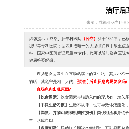
治疗后
来源：成都肛肠专科医
温馨提示：成都肛肠专科医院
（公立）
源于1851年，
级甲等专科医院；是四川省唯一的大肠肛门病甲级重点
科、国家中医药管理局重点专科，您可以随时咨询医院专家或者
健康答疑解惑。
直肠息肉是发生在直肠粘膜上的新生物，其大小不一
的话，其危害是相当大的。
那治疗后直肠息肉易复发吗?
直肠息肉出现原因?
【饮食因素】
饮食因素与结肠息肉的形成有一定关
【不良生活习惯】
生活不规律，也可导致体液酸化
【粪便、异物刺激和机械性损伤】
粪便粗渣和异物
生，形成息肉。
【炎症刺激】
肠粘膜长期被炎症刺激，可引起肠粘