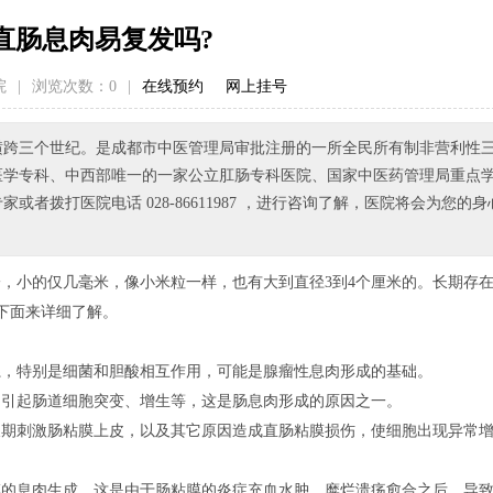
直肠息肉易复发吗?
院
|
浏览次数：
0
|
在线预约
网上挂号
已横跨三个世纪。是成都市中医管理局审批注册的一所全民所有制非营利性
医学专科、中西部唯一的一家公立肛肠专科医院、国家中医药管理局重点
拨打医院电话 028-86611987 ，进行咨询了解，医院将会为您的身
，小的仅几毫米，像小米粒一样，也有大到直径3到4个厘米的。长期存
下面来详细了解。
系，特别是细菌和胆酸相互作用，可能是腺瘤性息肉形成的基础。
，引起肠道细胞突变、增生等，这是肠息肉形成的原因之一。
长期刺激肠粘膜上皮，以及其它原因造成直肠粘膜损伤，使细胞出现异常
膜的息肉生成，这是由于肠粘膜的炎症充血水肿，糜烂溃疡愈合之后，导