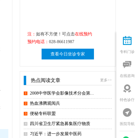
注：
如有不方便！可点击
在线预约

预约电话：
028-86611987
拉
专科门诊
查看今日坐诊专家

在线咨询
热点阅读文章
更多>>

个
2008中华医学会影像技术分会第...
1
特色诊疗
热血沸腾观阅兵
2
镜

便秘专科联盟
3
四川省卫生厅紧急募集医疗物质
医院导航
4
习近平：进一步发展中医药
5