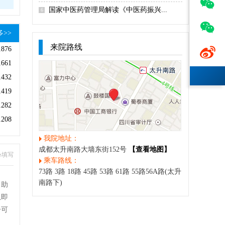

国家中医药管理局解读《中医药振兴...
6

多>>
来院路线

1876
1661
1432
1419
1282
1208
我院地址：
成都太升南路大墙东街152号
【查看地图】
心填写
乘车路线：
73路 3路 18路 45路 53路 61路 55路56A路(太升
南路下)
自助
息即
号可