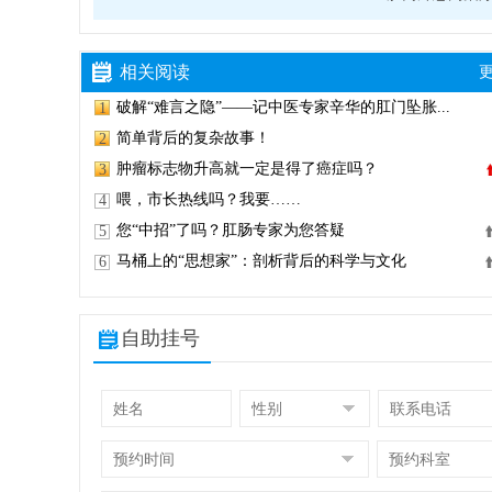
相关阅读
更
破解“难言之隐”——记中医专家辛华的肛门坠胀...
1
简单背后的复杂故事！
2
肿瘤标志物升高就一定是得了癌症吗？
3
喂，市长热线吗？我要……
4
您“中招”了吗？肛肠专家为您答疑
5
马桶上的“思想家”：剖析背后的科学与文化
6
自助挂号