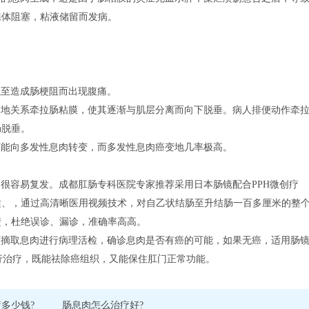
腺体阻塞，粘液储留而发病。
以至造成肠梗阻而出现腹痛。
力地关系牵拉肠粘膜，使其逐渐与肌层分离而向下脱垂。病人排便动作牵
肠脱垂。
可能向多发性息肉转变，而多发性息肉癌变地几率极高。
很容易复发。成都肛肠专科医院专家推荐采用日本肠镜配合PPH微创疗
适、，通过高清晰医用视频技术，对自乙状结肠至升结肠一百多厘米的整
楚，杜绝误诊、漏诊，准确率高高。
下摘取息肉进行病理活检，确诊息肉是否有癌的可能，如果无癌，适用肠
进行治疗，既能祛除癌组织，又能保住肛门正常功能。
多少钱?
肠息肉怎么治疗好?