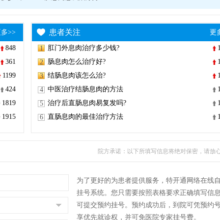
患者关注
多>>
更
848
肛门外息肉治疗多少钱?
1
361
肠息肉怎么治疗好?
2
1199
结肠息肉该怎么治?
3
424
中医治疗结肠息肉的方法
4
1819
治疗后直肠息肉易复发吗?
5
1915
直肠息肉的最佳治疗方法
6
院方承诺：以下所填写信息将绝对保密，请放
为了更好的为患者提供服务，特开通网络在线
挂号系统。您只需要按照表格要求正确填写信
可提交预约挂号。预约成功后，到院可凭预约
享优先就诊权，并可免医院专家挂号费。