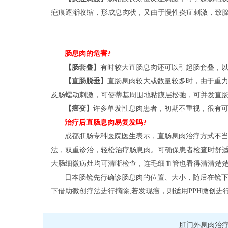
疤痕逐渐收缩，形成息肉状，又由于慢性炎症刺激，致
肠息肉的危害?
【肠套叠】
有时较大直肠息肉还可以引起肠套叠，
【直肠脱垂】
直肠息肉较大或数量较多时，由于重
及肠蠕动刺激，可使蒂基周围地粘膜层松弛，可并发直
【癌变】
许多单发性息肉患者，初期不重视，很有
治疗后直肠息肉易复发吗?
成都肛肠专科医院医生表示，直肠息肉治疗方式不当
法，双重诊治，轻松治疗肠息肉。可确保患者检查时舒
大肠细微病灶均可清晰检查，连毛细血管也看得清清楚
日本肠镜先行确诊肠息肉的位置、大小，随后在镜
下借助微创疗法进行摘除;若发现癌，则适用PPH微创
肛门外息肉治疗